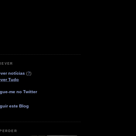
REVER
ver notícias
(
?
)
ever Tudo
gue-me no Twitter
guir este Blog
 PERDER