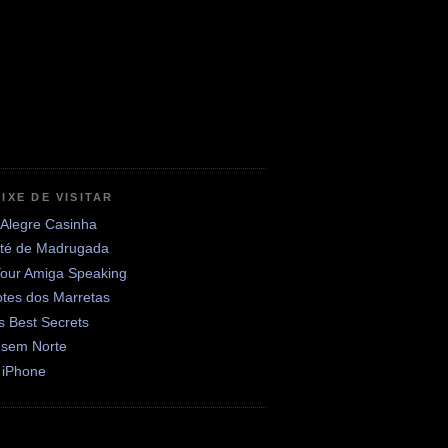
IXE DE VISITAR
 Alegre Casinha
até de Madrugada
Your Amiga Speaking
otes dos Marretas
's Best Secrets
 sem Norte
 iPhone