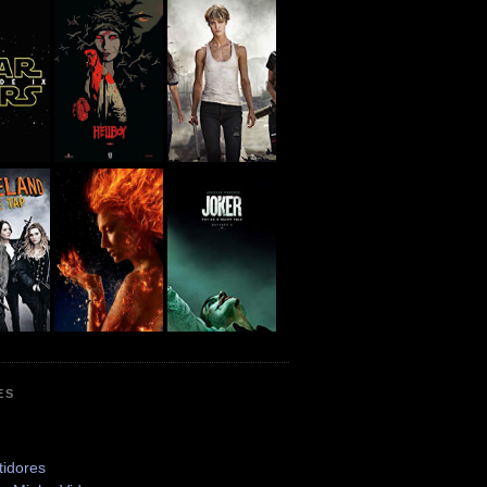
ES
tidores