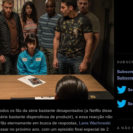
SUBSC
Subscre
Subscr
Se
Se
dos os fãs da série bastante desapontados (a Netflix disse
rie bastante dispendiosa de produzir), e essa reacção não
 fãs eternamente em busca de respostas,
Lana Wachowski
A NÃO
ssar no próximo ano, com um episódio final especial de 2