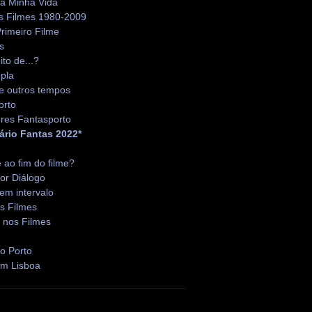
da Minha Vida
s Filmes 1980-2009
rimeiro Filme
s
ito de...?
pla
e outros tempos
orto
res Fantasporto
ário Fantas 2022*
é ao fim do filme?
or Diálogo
em intervalo
s Filmes
 nos Filmes
o Porto
em Lisboa