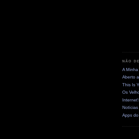
NÃO DE
A Minha
Aberto 
This Is 
Os Velh
Internet
Notícias
Apps do