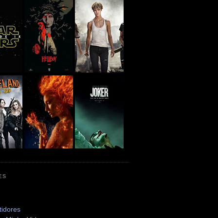
ES
tidores