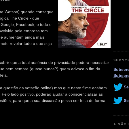
a Watson) quando consegue
gica The Circle - que
Google, Facebook, e tudo o
envolvida pela empresa tem
que aumentam ainda mais
ete revelar tudo o que seja
SUBSC
obrir que a total ausência de privacidade poderá necessitar
, que nem sempre (quase nunca?) quem advoca o fim da
Subscre
dela.
Subscr
Se
 a questão da votação online) mas que neste filme acabam
 Pelo lado positivo, poderão ajudar a consciencializar as
Se
stões, para que a sua discussão possa ser feita de forma
A NÃO