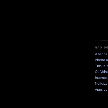
NÃO DE
A Minha
Aberto 
This Is 
Os Velh
Internet
Notícias
Apps do