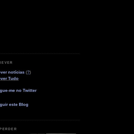
REVER
ver notícias
(
?
)
ever Tudo
gue-me no Twitter
guir este Blog
 PERDER