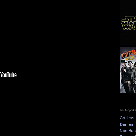
SECÇÕ
Críticas
Dailies
Nos Bas