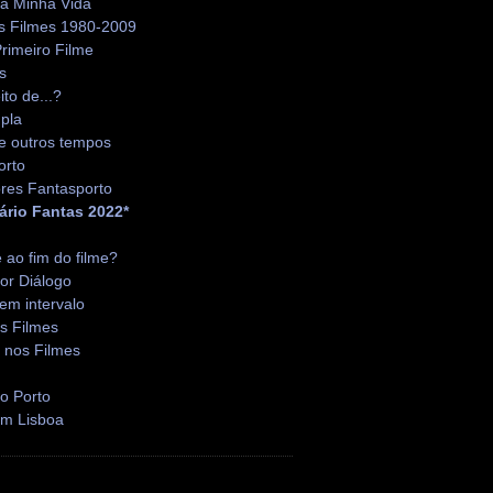
da Minha Vida
s Filmes 1980-2009
rimeiro Filme
s
ito de...?
pla
e outros tempos
orto
res Fantasporto
ário Fantas 2022*
é ao fim do filme?
or Diálogo
em intervalo
s Filmes
 nos Filmes
o Porto
em Lisboa