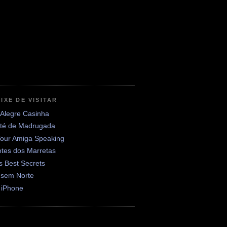
IXE DE VISITAR
 Alegre Casinha
até de Madrugada
Your Amiga Speaking
otes dos Marretas
's Best Secrets
 sem Norte
 iPhone