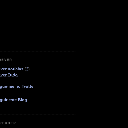
REVER
ver notícias
(
?
)
ever Tudo
gue-me no Twitter
guir este Blog
 PERDER