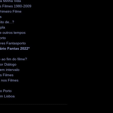
da Minha Vida
s Filmes 1980-2009
rimeiro Filme
s
ito de...?
pla
e outros tempos
orto
res Fantasporto
ário Fantas 2022*
é ao fim do filme?
or Diálogo
em intervalo
s Filmes
 nos Filmes
o Porto
em Lisboa