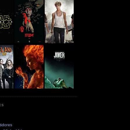
ES
tidores