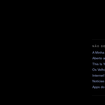
NÃO DE
A Minha
Aberto 
This Is 
Os Velh
Internet
Notícias
Apps do