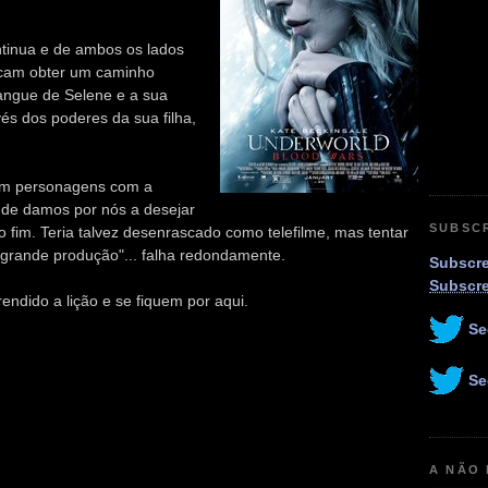
ntinua e de ambos os lados
scam obter um caminho
sangue de Selene e a sua
és dos poderes da sua filha,
 com personagens com a
nde damos por nós a desejar
SUBSC
fim. Teria talvez desenrascado como telefilme, mas tentar
"grande produção"... falha redondamente.
Subscre
Subscr
ndido a lição e se fiquem por aqui.
Se
Se
A NÃO