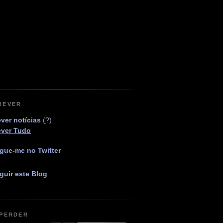
REVER
ver notícias
(
?
)
ever Tudo
gue-me no Twitter
guir este Blog
 PERDER