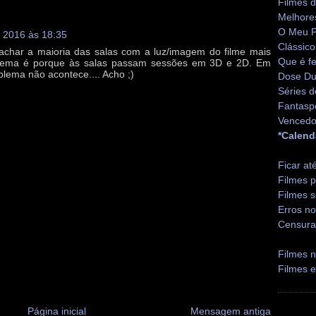
Filmes 
Melhore
O Meu P
 2016 às 18:35
Clássico
char a maioria das salas com a luz/imagem do filme mais
Que é fe
blema é porque às salas passam sessões em 3D e 2D. Em
lema não acontece.... Acho ;)
Dose Du
Séries d
Fantasp
Vencedo
*Calend
Ficar at
Filmes p
Filmes s
Erros no
Censura
Filmes n
Filmes 
Página inicial
Mensagem antiga