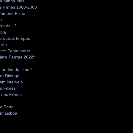
da Minha Vida
s Filmes 1980-2009
rimeiro Filme
s
ito de...?
pla
e outros tempos
orto
res Fantasporto
ário Fantas 2022*
é ao fim do filme?
or Diálogo
em intervalo
s Filmes
 nos Filmes
o Porto
em Lisboa