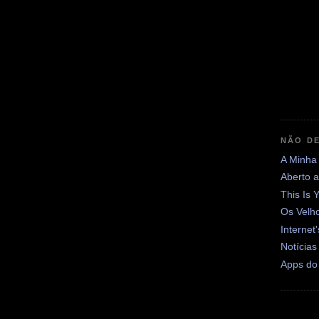
NÃO DE
A Minha
Aberto 
This Is 
Os Velh
Internet
Notícias
Apps do