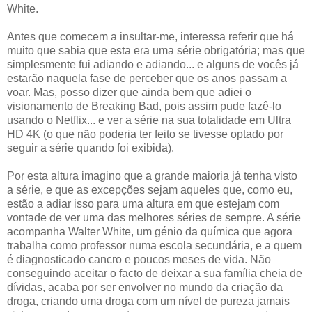
White.
Antes que comecem a insultar-me, interessa referir que há
muito que sabia que esta era uma série obrigatória; mas que
simplesmente fui adiando e adiando... e alguns de vocês já
estarão naquela fase de perceber que os anos passam a
voar. Mas, posso dizer que ainda bem que adiei o
visionamento de Breaking Bad, pois assim pude fazê-lo
usando o Netflix... e ver a série na sua totalidade em Ultra
HD 4K (o que não poderia ter feito se tivesse optado por
seguir a série quando foi exibida).
Por esta altura imagino que a grande maioria já tenha visto
a série, e que as excepções sejam aqueles que, como eu,
estão a adiar isso para uma altura em que estejam com
vontade de ver uma das melhores séries de sempre. A série
acompanha Walter White, um génio da química que agora
trabalha como professor numa escola secundária, e a quem
é diagnosticado cancro e poucos meses de vida. Não
conseguindo aceitar o facto de deixar a sua família cheia de
dívidas, acaba por ser envolver no mundo da criação da
droga, criando uma droga com um nível de pureza jamais