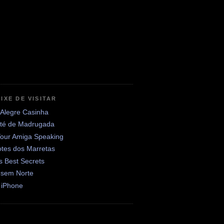
IXE DE VISITAR
 Alegre Casinha
até de Madrugada
Your Amiga Speaking
otes dos Marretas
's Best Secrets
 sem Norte
 iPhone