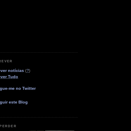
REVER
ver notícias
(
?
)
ever Tudo
gue-me no Twitter
guir este Blog
 PERDER