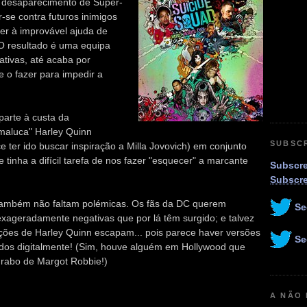
o desaparecimento de Super-
se contra futuros inimigos
rer à improvável ajuda de
 O resultado é uma equipa
ativas, até acaba por
e o fazer para impedir a
parte à custa da
"maluca" Harley Quinn
SUBSC
 ter ido buscar inspiração a Milla Jovovich) em conjunto
 tinha a difícil tarefa de nos fazer "esquecer" a marcante
Subscre
Subscr
também não faltam polémicas. Os fãs da DC querem
Se
 exageradamente negativas que por lá têm surgido; e talvez
ções de Harley Quinn escapam... pois parece haver versões
Se
os digitalmente! (Sim, houve alguém em Hollywood que
o rabo de Margot Robbie!)
A NÃO