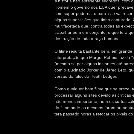
A história não apresenta segredos, com 
Homem o governo dos EUA quer precaver-
com super-poderes, e para isso vai recor
alguns super-vilões que tinha capturado.
multifacetada que, contra todas as expect
trabalhar bem em conjunto, e que terá qu
destruição de toda a raça humana.
O filme resulta bastante bem, em grande 
interpretação que Margot Robbie faz da 
(mesmo se por alguns instantes até parece
com o alucinado Jorker de Jared Leto, que
versão do falecido Heath Ledger.
Como qualquer bom filme que se preze, 
processar alguns sites devido às críticas
não menos importante, nem os curtos cal
do filme onde os mesmos foram aumentad
terá passado horas a retocar os pixeis d