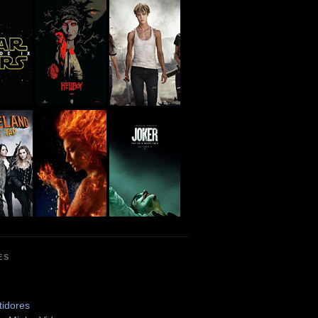
ES
tidores