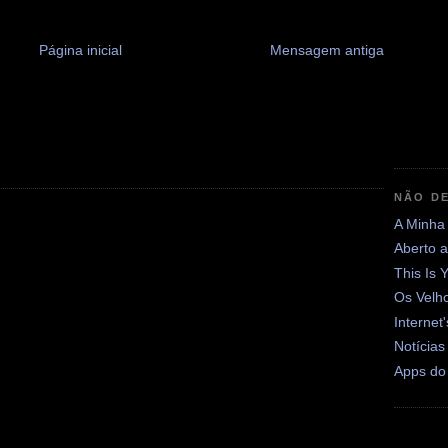
Página inicial
Mensagem antiga
NÃO DE
A Minha
Aberto 
This Is 
Os Velh
Internet
Notícias
Apps do