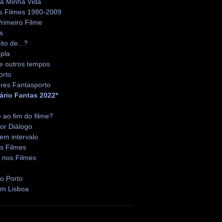
da Minha Vida
s Filmes 1980-2009
rimeiro Filme
s
ito de...?
pla
e outros tempos
orto
res Fantasporto
ário Fantas 2022*
é ao fim do filme?
or Diálogo
em intervalo
s Filmes
 nos Filmes
o Porto
em Lisboa