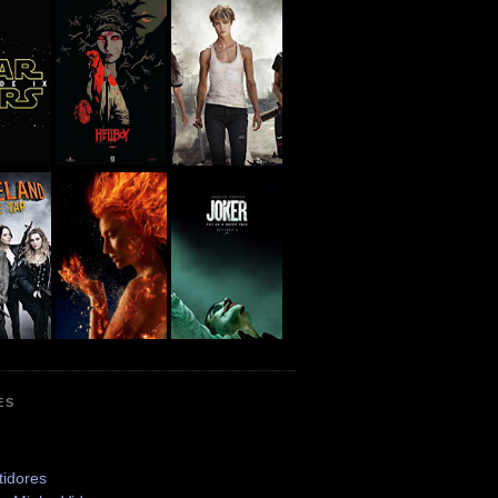
ES
tidores