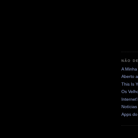
NÃO DE
A Minha
Aberto 
This Is 
Os Velh
Internet
Notícias
Apps do