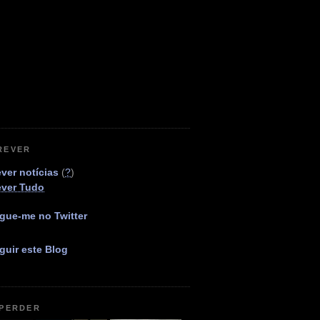
REVER
ver notícias
(
?
)
ever Tudo
gue-me no Twitter
guir este Blog
 PERDER