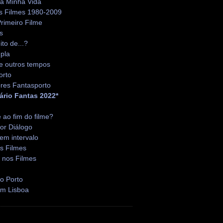
da Minha Vida
s Filmes 1980-2009
rimeiro Filme
s
ito de...?
pla
e outros tempos
orto
res Fantasporto
ário Fantas 2022*
é ao fim do filme?
or Diálogo
em intervalo
s Filmes
 nos Filmes
o Porto
em Lisboa