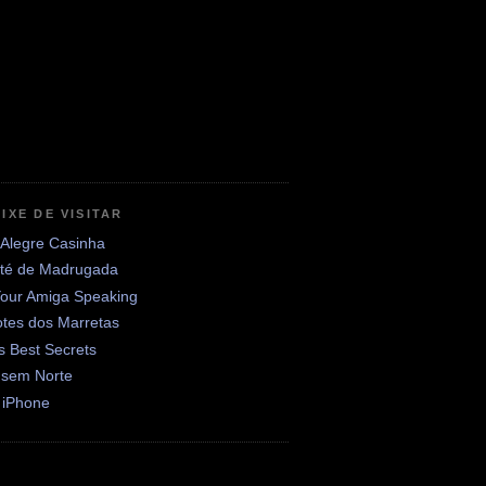
IXE DE VISITAR
 Alegre Casinha
até de Madrugada
Your Amiga Speaking
otes dos Marretas
's Best Secrets
 sem Norte
 iPhone