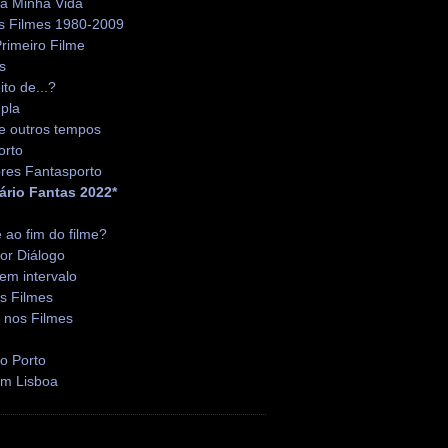
da Minha Vida
s Filmes 1980-2009
rimeiro Filme
s
ito de...?
pla
e outros tempos
orto
res Fantasporto
ário Fantas 2022*
é ao fim do filme?
or Diálogo
em intervalo
s Filmes
 nos Filmes
o Porto
em Lisboa