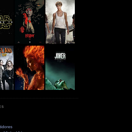
ES
tidores