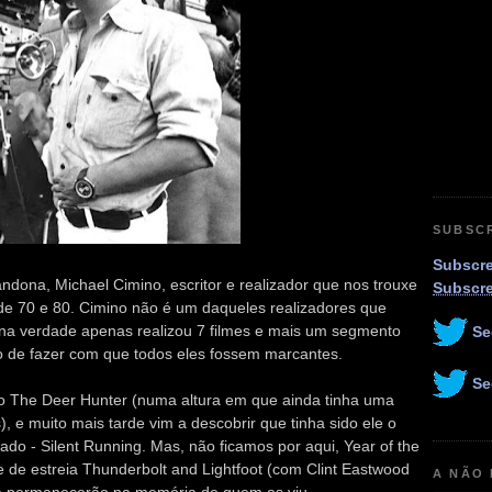
SUBSC
Subscre
ona, Michael Cimino, escritor e realizador que nos trouxe
Subscr
de 70 e 80. Cimino não é um daqueles realizadores que
na verdade apenas realizou 7 filmes e mais um segmento
Se
o de fazer com que todos eles fossem marcantes.
Se
o The Deer Hunter (numa altura em que ainda tinha uma
, e muito mais tarde vim a descobrir que tinha sido ele o
nado - Silent Running. Mas, não ficamos por aqui, Year of the
e de estreia Thunderbolt and Lightfoot (com Clint Eastwood
A NÃO
ora permanecerão na memória de quem os viu.