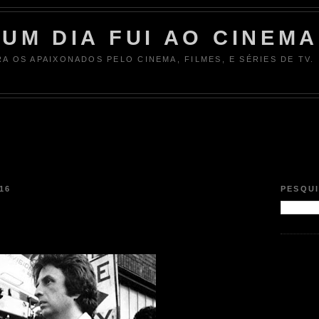
UM DIA FUI AO CINEMA
RA OS APAIXONADOS PELO CINEMA, FILMES, E SÉRIES DE TV.
16
PESQU