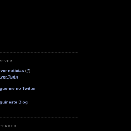
REVER
ver notícias
(
?
)
ever Tudo
gue-me no Twitter
guir este Blog
 PERDER