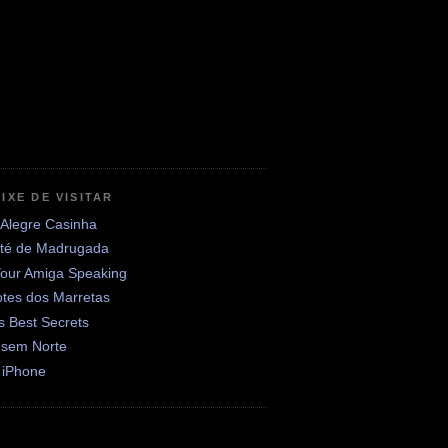
IXE DE VISITAR
 Alegre Casinha
até de Madrugada
Your Amiga Speaking
otes dos Marretas
's Best Secrets
 sem Norte
 iPhone