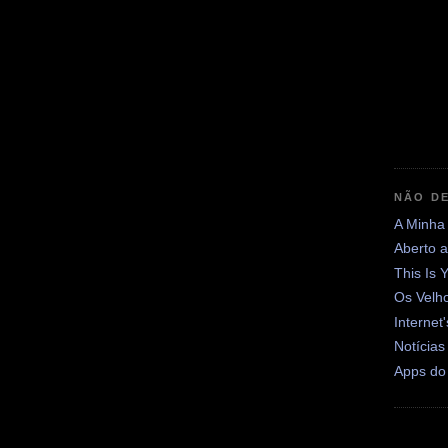
NÃO DE
A Minha
Aberto 
This Is 
Os Velh
Internet
Notícias
Apps do