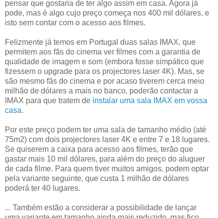
pensar que gostaria de ter algo assim em casa. Agora já
pode, mas é algo cujo preço começa nos 400 mil dólares, e
isto sem contar com o acesso aos filmes.
Felizmente já temos em Portugal duas salas IMAX, que
permitem aos fãs do cinema ver filmes com a garantia de
qualidade de imagem e som (embora fosse simpático que
fizessem o upgrade para os projectores laser 4K). Mas, se
são mesmo fãs do cinema e por acaso tiverem cerca meio
milhão de dólares a mais no banco, poderão contactar a
IMAX para que tratem de
instalar uma sala IMAX em vossa
casa
.
Por este preço podem ter uma sala de tamanho médio (até
75m2) com dois projectores laser 4K e entre 7 e 18 lugares.
Se quiserem a caixa para acesso aos filmes, terão que
gastar mais 10 mil dólares, para além do preço do aluguer
de cada filme. Para quem tiver muitos amigos, podem optar
pela variante seguinte, que custa 1 milhão de dólares
poderá ter 40 lugares.
... Também estão a considerar a possibilidade de lançar
uma variante em tamanho ainda mais reduzido, mas fico