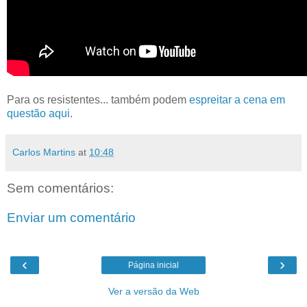
Para os resistentes... também podem
espreitar a cena em
questão aqui
.
Carlos Martins
at
10:48
Sem comentários:
Enviar um comentário
‹
›
Página inicial
Ver a versão da Web