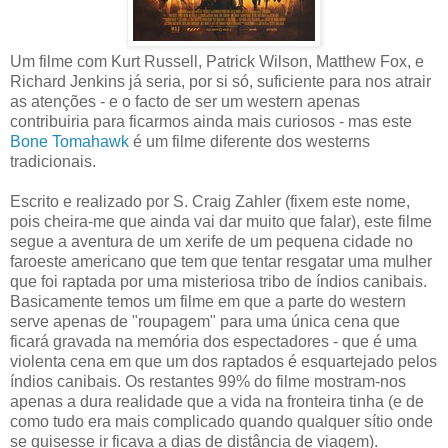
Um filme com Kurt Russell, Patrick Wilson, Matthew Fox, e
Richard Jenkins já seria, por si só, suficiente para nos atrair
as atenções - e o facto de ser um western apenas
contribuiria para ficarmos ainda mais curiosos - mas este
Bone Tomahawk
é um filme diferente dos westerns
tradicionais.
Escrito e realizado por S. Craig Zahler (fixem este nome,
pois cheira-me que ainda vai dar muito que falar), este filme
segue a aventura de um xerife de um pequena cidade no
faroeste americano que tem que tentar resgatar uma mulher
que foi raptada por uma misteriosa tribo de índios canibais.
Basicamente temos um filme em que a parte do western
serve apenas de "roupagem" para uma única cena que
ficará gravada na memória dos espectadores - que é uma
violenta cena em que um dos raptados é esquartejado pelos
índios canibais. Os restantes 99% do filme mostram-nos
apenas a dura realidade que a vida na fronteira tinha (e de
como tudo era mais complicado quando qualquer sítio onde
se quisesse ir ficava a dias de distância de viagem).