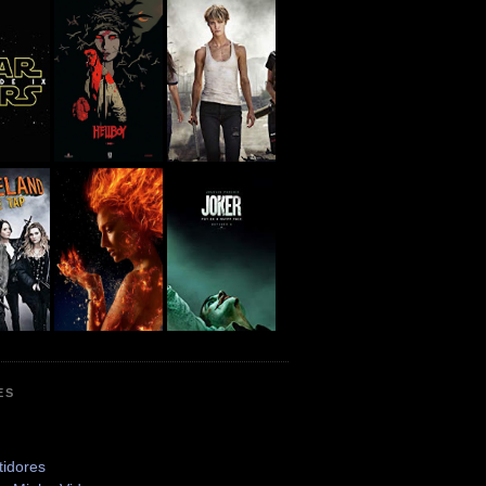
ES
tidores