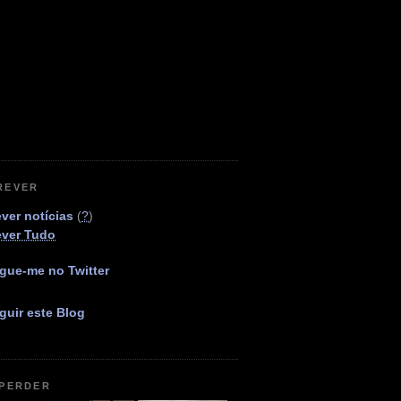
REVER
ver notícias
(
?
)
ever Tudo
gue-me no Twitter
guir este Blog
 PERDER