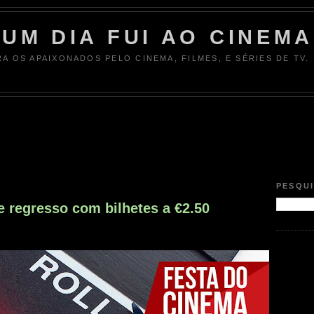
UM DIA FUI AO CINEMA
RA OS APAIXONADOS PELO CINEMA, FILMES, E SÉRIES DE TV.
6
PESQU
e regresso com bilhetes a €2.50