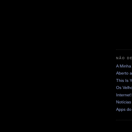
NÃO DE
A Minha
Aberto 
This Is 
Os Velh
Internet
Notícias
Apps do