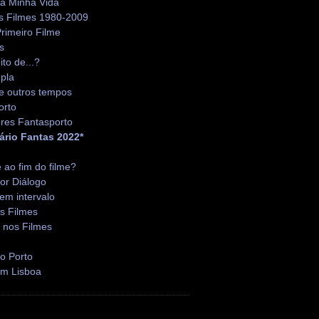
da Minha Vida
s Filmes 1980-2009
rimeiro Filme
s
ito de...?
pla
e outros tempos
orto
res Fantasporto
ário Fantas 2022*
é ao fim do filme?
or Diálogo
em intervalo
s Filmes
 nos Filmes
o Porto
em Lisboa