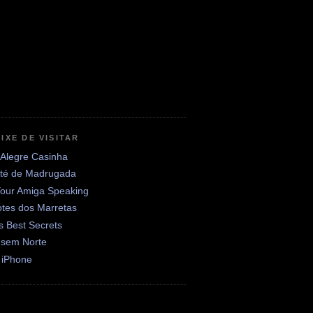
IXE DE VISITAR
 Alegre Casinha
até de Madrugada
Your Amiga Speaking
otes dos Marretas
's Best Secrets
 sem Norte
 iPhone