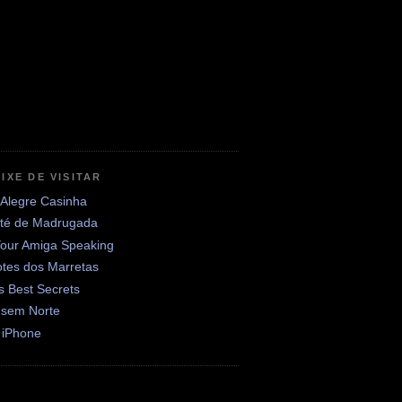
IXE DE VISITAR
 Alegre Casinha
até de Madrugada
Your Amiga Speaking
otes dos Marretas
's Best Secrets
 sem Norte
 iPhone