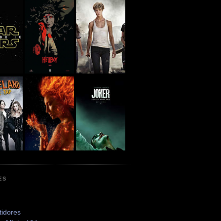
ES
tidores