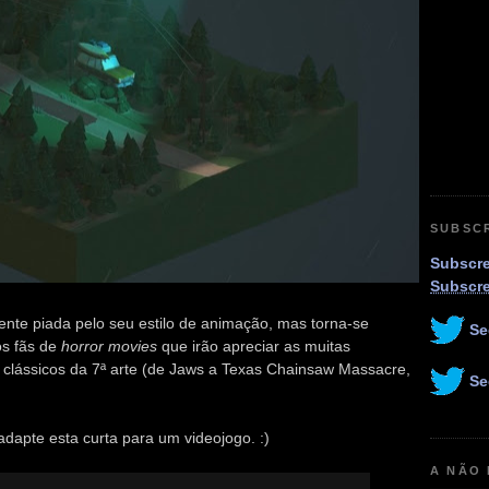
SUBSC
Subscre
Subscr
nte piada pelo seu estilo de animação, mas torna-se
Se
s fãs de
horror movies
que irão apreciar as muitas
s clássicos da 7ª arte (de Jaws a Texas Chainsaw Massacre,
Se
adapte esta curta para um videojogo. :)
A NÃO