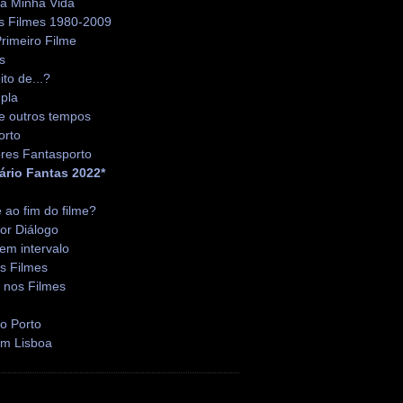
da Minha Vida
s Filmes 1980-2009
rimeiro Filme
s
ito de...?
pla
e outros tempos
orto
res Fantasporto
ário Fantas 2022*
é ao fim do filme?
or Diálogo
em intervalo
s Filmes
 nos Filmes
o Porto
em Lisboa