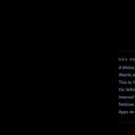
NÃO DE
A Minha
Aberto 
This Is 
Os Velh
Internet
Notícias
Apps do