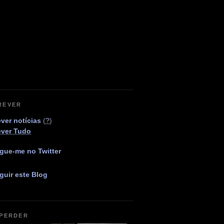
REVER
ver notícias
(
?
)
ever Tudo
gue-me no Twitter
guir este Blog
 PERDER