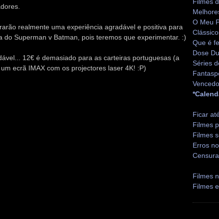
Filmes 
adores.
Melhore
O Meu P
rarão realmente uma experiência agradável e positiva para
Clássico
ia do Superman v Batman, pois teremos que experimentar. :)
Que é fe
Dose Du
dável... 12€ é demasiado para as carteiras portuguesas (a
Séries d
um ecrã IMAX com os projectores laser 4K! :P)
Fantasp
Vencedo
*Calend
Ficar at
Filmes p
Filmes s
Erros no
Censura
Filmes n
Filmes 