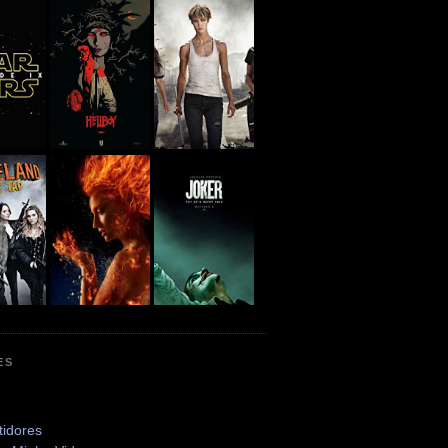
ES
tidores