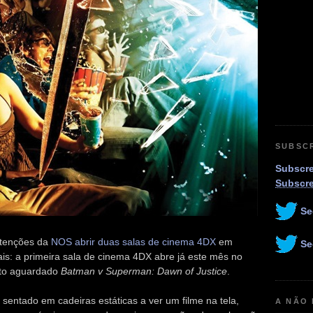
SUBSC
Subscre
Subscr
Se
ntenções da
NOS abrir duas salas de cinema 4DX
em
Se
ais: a primeira sala de cinema 4DX abre já este mês no
ito aguardado
Batman v Superman: Dawn of Justice
.
sentado em cadeiras estáticas a ver um filme na tela,
A NÃO