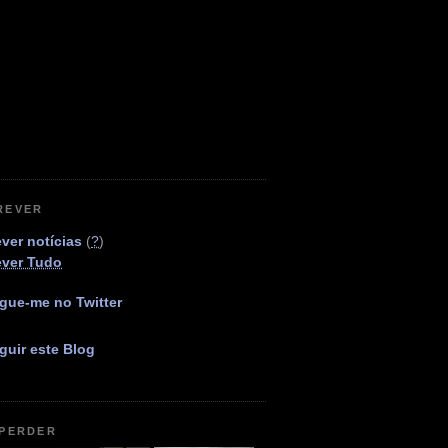
REVER
ver notícias
(
?
)
ever Tudo
gue-me no Twitter
guir este Blog
 PERDER