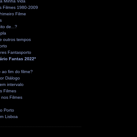
da Minha Vida
s Filmes 1980-2009
rimeiro Filme
s
ito de...?
pla
e outros tempos
orto
res Fantasporto
ário Fantas 2022*
é ao fim do filme?
or Diálogo
em intervalo
s Filmes
 nos Filmes
o Porto
em Lisboa