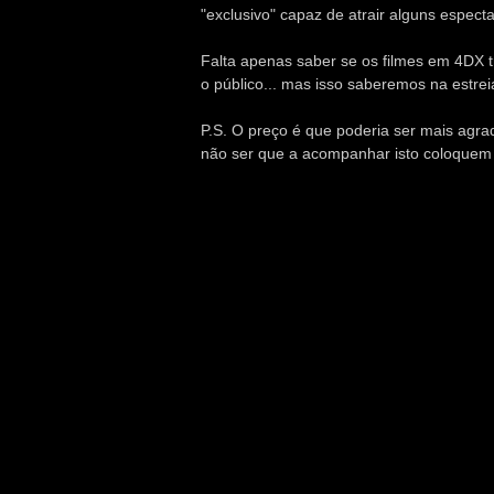
"exclusivo" capaz de atrair alguns espect
Falta apenas saber se os filmes em 4DX t
o público... mas isso saberemos na estre
P.S. O preço é que poderia ser mais agra
não ser que a acompanhar isto coloquem 