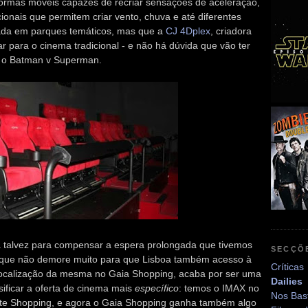
formas móveis capazes de recriar sensações de aceleração,
ionais que permitem criar vento, chuva e até diferentes
sada em parques temáticos, mas que a
CJ 4Dplex
, criadora
ar para o cinema tradicional - e não há dúvida que vão ter
m o Batman v Superman.
rá talvez para compensar a espera prolongada que tivemos
SECÇÕ
 que não demore muito para que Lisboa também acesso à
Críticas
ocalização da mesma no Gaia Shopping, acaba por ser uma
Dailies
ificar a oferta de cinema mais
específico
: temos o IMAX no
Nos Bas
rte Shopping, e agora o Gaia Shopping ganha também algo