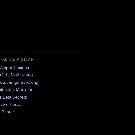
IXE DE VISITAR
 Alegre Casinha
até de Madrugada
Your Amiga Speaking
otes dos Marretas
's Best Secrets
 sem Norte
 iPhone