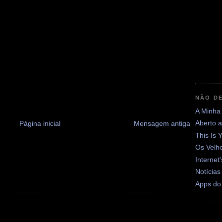
NÃO DE
A Minha
Aberto 
Página inicial
Mensagem antiga
This Is 
Os Velh
Internet
Notícias
Apps do