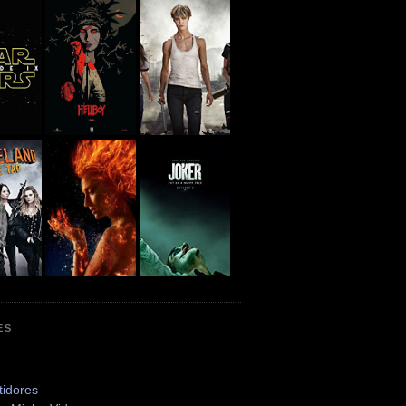
ES
tidores