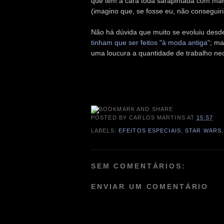
que tem a cara toda sarapintada com marc
(imagino que, se fosse eu, não conseguiria
Não há dúvida que muito se evoluiu des
tinham que ser feitos "à moda antiga"
; ma
uma loucura a quantidade de trabalho ne
POSTED BY
CARLOS MARTINS
AT
15:57
LABELS:
EFEITOS ESPECIAIS
,
STAR WARS
SEM COMENTÁRIOS:
ENVIAR UM COMENTÁRIO