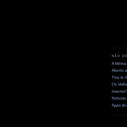
NÃO DE
A Minha
Aberto 
This Is 
Os Velh
Internet
Notícias
Apps do