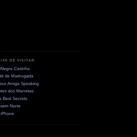
IXE DE VISITAR
 Alegre Casinha
até de Madrugada
Your Amiga Speaking
otes dos Marretas
's Best Secrets
 sem Norte
 iPhone