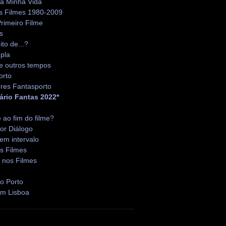
da Minha Vida
s Filmes 1980-2009
rimeiro Filme
s
ito de...?
pla
e outros tempos
orto
res Fantasporto
ário Fantas 2022*
é ao fim do filme?
or Diálogo
em intervalo
s Filmes
 nos Filmes
o Porto
em Lisboa