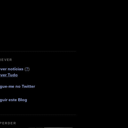
REVER
ver notícias
(
?
)
ever Tudo
gue-me no Twitter
guir este Blog
 PERDER