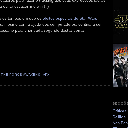
adores para fazer o tracking das suas expressões faciais
 evitar escacar-me a rir! :)
de os tempos em que os
efeitos especiais do Star Wars
s, mesmo com a ajuda dos computadores, contina a ser
cessário para criar cada segundo destas cenas.
,
THE FORCE AWAKENS
,
VFX
SECÇÕ
Críticas
Dailies
Nos Bas