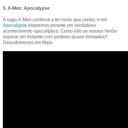
5. X-Men: Apocalypse
A saga X-Men continua a ter muito que contar, e em
Apocalypse
estaremos perante um verdadeiro
acontecimento apocalíptico. Como irão os nossos heróis
superar um mutante com poderes quase ilimitados?
Descobriremos em Maio.