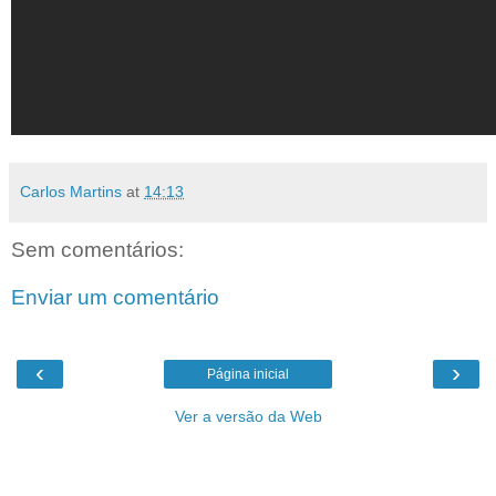
Carlos Martins
at
14:13
Sem comentários:
Enviar um comentário
‹
›
Página inicial
Ver a versão da Web