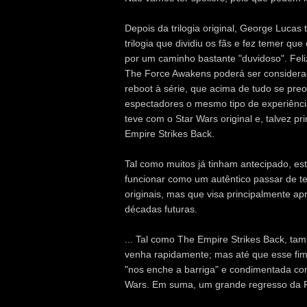
Depois da trilogia original, George Luca
trilogia que dividiu os fãs e fez temer que
por um caminho bastante "duvidoso". Fel
The Force Awakens poderá ser considera
reboot à série, que acima de tudo se pr
espectadores o mesmo tipo de experiênci
teve com o Star Wars original e, talvez pr
Empire Strikes Back.
Tal como muitos já tinham antecipado, es
funcionar como um autêntico passar de 
originais, mas que visa principalmente a
décadas futuras.
... Tal como The Empire Strikes Back, ta
venha rapidamente; mas até que esse fi
"nos enche a barriga" e condimentada co
Wars. Em suma, um grande regresso da For