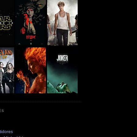
ES
tidores