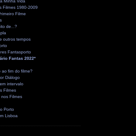
da Minha Vida
s Filmes 1980-2009
rimeiro Filme
s
ito de...?
pla
e outros tempos
orto
res Fantasporto
ário Fantas 2022*
é ao fim do filme?
or Diálogo
em intervalo
s Filmes
 nos Filmes
o Porto
em Lisboa