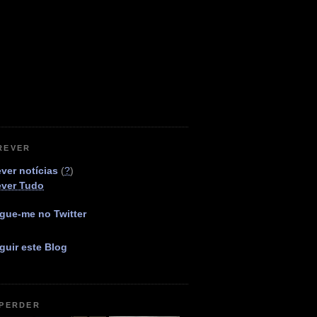
REVER
ver notícias
(
?
)
ever Tudo
gue-me no Twitter
guir este Blog
 PERDER