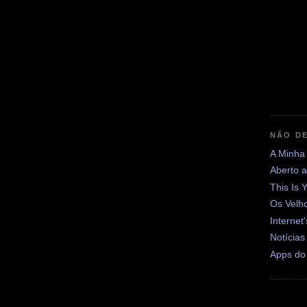
NÃO DE
A Minha
Aberto 
This Is 
Os Velh
Internet
Notícias
Apps do