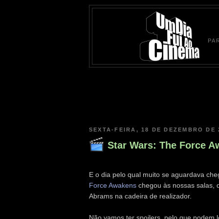
PA
SEXTA-FEIRA, 18 DE DEZEMBRO DE 
Star Wars: The Force 
E o dia pelo qual muito se aguardava ch
Force Awakens
chegou às nossas salas, d
Abrams na cadeira de realizador.
Não vamos ter spoilers, pelo que podem l