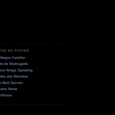
IXE DE VISITAR
 Alegre Casinha
até de Madrugada
Your Amiga Speaking
otes dos Marretas
's Best Secrets
 sem Norte
 iPhone