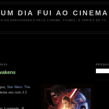
UM DIA FUI AO CINEMA
RA OS APAIXONADOS PELO CINEMA, FILMES, E SÉRIES DE TV.
2015
PESQU
Awakens
egou,
Star Wars: The
esta vez com J.J.
er à vontade. :P