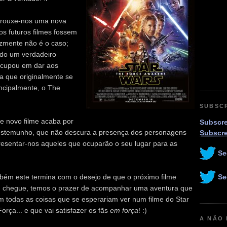
s trouxe-nos uma nova
 os futuros filmes fossem
izmente não é o caso;
do um verdadeiro
eocupou em dar aos
a que originalmente se
incipalmente, o The
SUBSC
te novo filme acaba por
Subscre
testemunho, que não descura a presença dos personagens
Subscr
presentar-nos aqueles que ocuparão o seu lugar para as
Se
Se
mbém este termina com o desejo de que o próximo filme
m chegue, temos o prazer de acompanhar uma aventura que
m todas as coisas que se esperariam ver num filme do Star
ça... e que vai satisfazer os fãs
em força
! :)
A NÃO