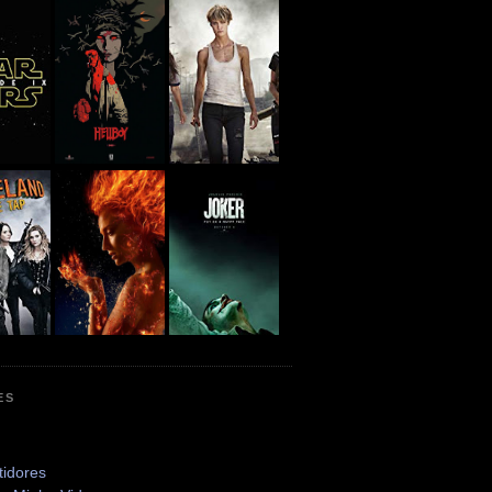
ES
tidores