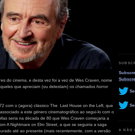
SUBSC
Subscre
Subscr
es do cinema, e desta vez foi a vez de Wes Craven, nome
aqueles que apreciam (ou detestam) os chamados
horror
Se
Se
 com o (agora) clássico The Last House on the Left, que
u associado a este género cinematográfico ao segui-lo com o
. Mas seria na década de 80 que Wes Craven começaria a
com A Nightmare on Elm Street, a que se seguiria a saga
A NÃO
urado até ao presente (mais recentemente, com a versão