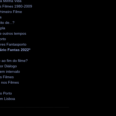
da Minha Vida
s Filmes 1980-2009
rimeiro Filme
s
ito de...?
pla
e outros tempos
orto
res Fantasporto
ário Fantas 2022*
é ao fim do filme?
or Diálogo
em intervalo
s Filmes
 nos Filmes
o Porto
em Lisboa