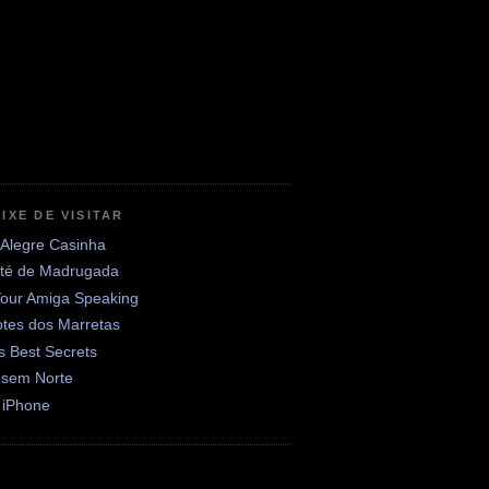
IXE DE VISITAR
 Alegre Casinha
até de Madrugada
Your Amiga Speaking
otes dos Marretas
's Best Secrets
 sem Norte
 iPhone