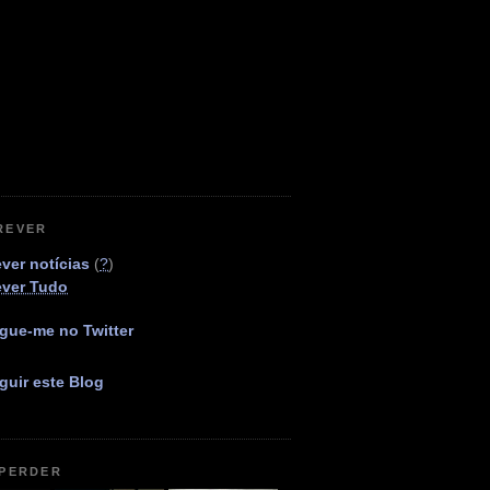
REVER
ver notícias
(
?
)
ever Tudo
gue-me no Twitter
guir este Blog
 PERDER