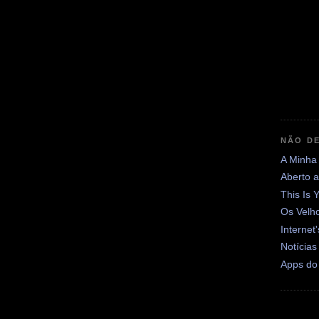
NÃO DE
A Minha
Aberto 
This Is 
Os Velh
Internet
Notícias
Apps do