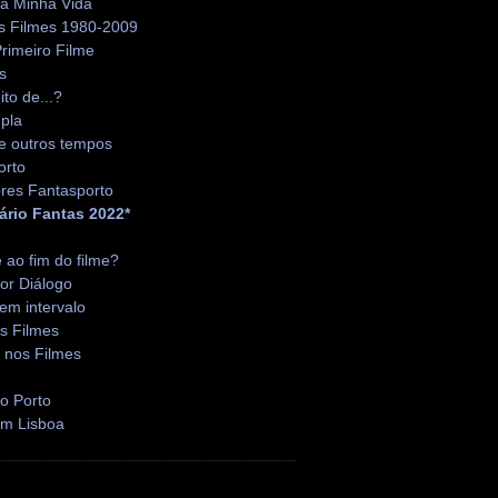
da Minha Vida
s Filmes 1980-2009
rimeiro Filme
s
ito de...?
pla
e outros tempos
orto
res Fantasporto
ário Fantas 2022*
é ao fim do filme?
or Diálogo
em intervalo
s Filmes
 nos Filmes
o Porto
em Lisboa