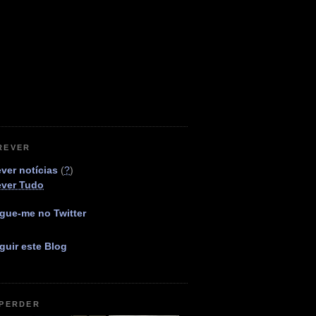
REVER
ver notícias
(
?
)
ever Tudo
gue-me no Twitter
guir este Blog
 PERDER