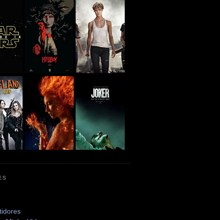
ES
tidores