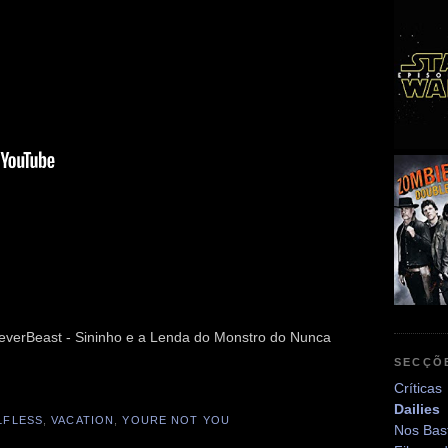
NeverBeast - Sininho e a Lenda do Monstro do Nunca
SECÇÕ
Críticas
Dailies
LFLESS
,
VACATION
,
YOURE NOT YOU
Nos Bas