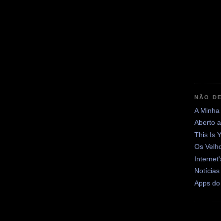
NÃO DE
A Minha
Aberto 
This Is 
Os Velh
Internet
Notícias
Apps do