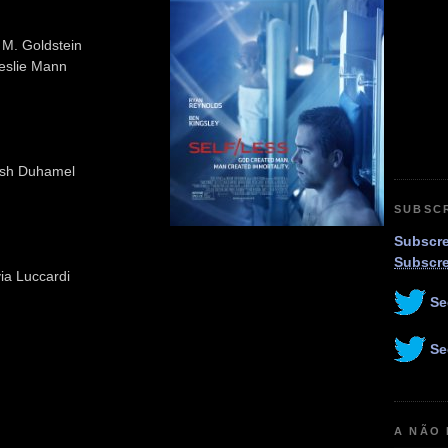
 M. Goldstein
Leslie Mann
osh Duhamel
SUBSC
Subscre
Subscr
via Luccardi
Se
Se
A NÃO