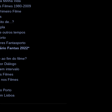
da Minha Vida
s Filmes 1980-2009
rimeiro Filme
s
ito de...?
pla
e outros tempos
orto
res Fantasporto
ário Fantas 2022*
é ao fim do filme?
or Diálogo
em intervalo
s Filmes
 nos Filmes
o Porto
em Lisboa