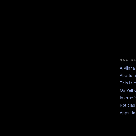
NÃO DE
A Minha
Aberto 
This Is 
Os Velh
Internet
Notícias
Apps do