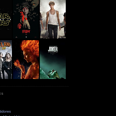
ES
tidores