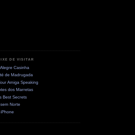
IXE DE VISITAR
 Alegre Casinha
até de Madrugada
Your Amiga Speaking
otes dos Marretas
's Best Secrets
 sem Norte
 iPhone