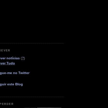
REVER
ver notícias
(
?
)
ever Tudo
gue-me no Twitter
guir este Blog
 PERDER