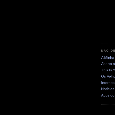
NÃO DE
A Minha
Aberto 
This Is 
Os Velh
Internet
Notícias
Apps do