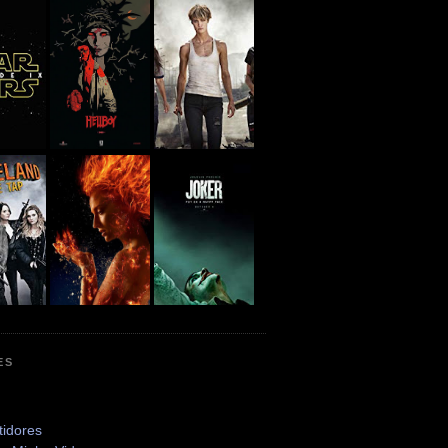
ES
tidores