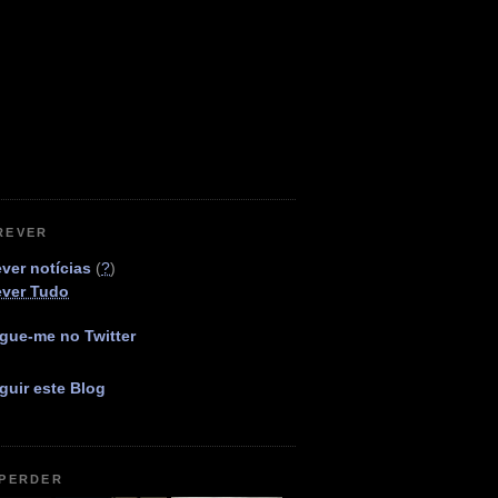
REVER
ver notícias
(
?
)
ever Tudo
gue-me no Twitter
guir este Blog
 PERDER