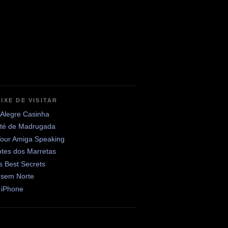
IXE DE VISITAR
 Alegre Casinha
até de Madrugada
Your Amiga Speaking
otes dos Marretas
's Best Secrets
 sem Norte
 iPhone