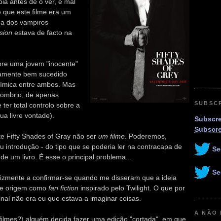
a antes de o ver, e mal
 que este filme era um
ma dos vampiros
sion
estava de facto na
obre uma jovem "inocente"
amente bem sucedido
uímica entre ambos. Mas
sombrio, de apenas
SUBSC
er total controlo sobre a
ua livre vontade).
Subscre
Subscr
e Fifty Shades of Gray não ser
um filme
. Poderemos,
 introdução - do tipo que se poderia ler na contracapa de
Se
de um livro. É esse o principal problema...
Se
nfelizmente a confirmar-se quando me disseram que a ideia
nte origem como
fan fiction
inspirado pelo Twilight. O que por
nal não era eu que estava a imaginar coisas.
A NÃO
o filmes?) alguém decida fazer uma edição "cortada", em que