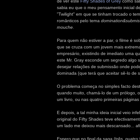
de ver este
Fifty Shades of Grey
como sabi
sabia eu que o meu pensamento inicial de
"Twilight" em que se tinham trocado o te
românticos pelo tema
domination&submis
mouche
.
Para quem não estiver a par, o filme é s
que se cruza com um jovem mais extrem
empresário, existindo de imediato uma q
este Mr. Gray esconde um segredo algo 
desejar relações de submissão onde pode t
dominada (que terá que aceitar sê-lo de s
O problema começa no simples facto dest
quando muito, chamá-lo de um prólogo, ou
um livro, ou nas quatro primeiras páginas 
E depois, a tal minha ideia inicial veio i
original do Fifty Shades teve efectivame
um lado me deixou mais descansado... afi
Espero que no final da saga (três, quatr