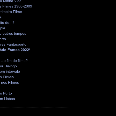
da Minha Vida
s Filmes 1980-2009
rimeiro Filme
s
ito de...?
pla
e outros tempos
orto
res Fantasporto
ário Fantas 2022*
é ao fim do filme?
or Diálogo
em intervalo
s Filmes
 nos Filmes
o Porto
em Lisboa