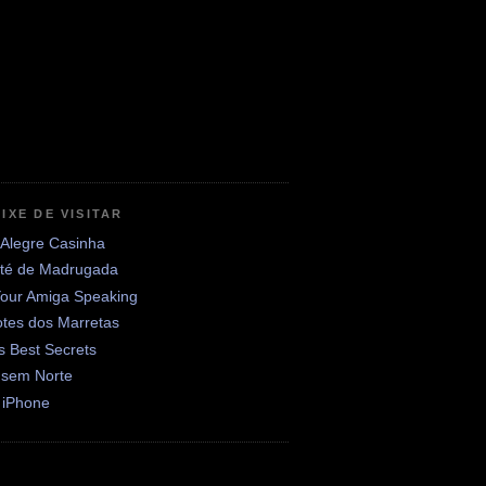
IXE DE VISITAR
 Alegre Casinha
até de Madrugada
Your Amiga Speaking
otes dos Marretas
's Best Secrets
 sem Norte
 iPhone