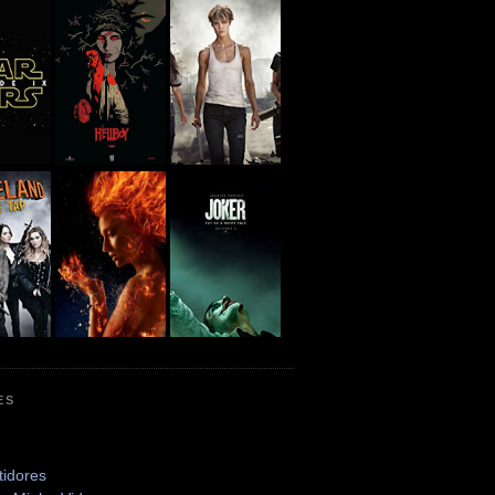
ES
tidores