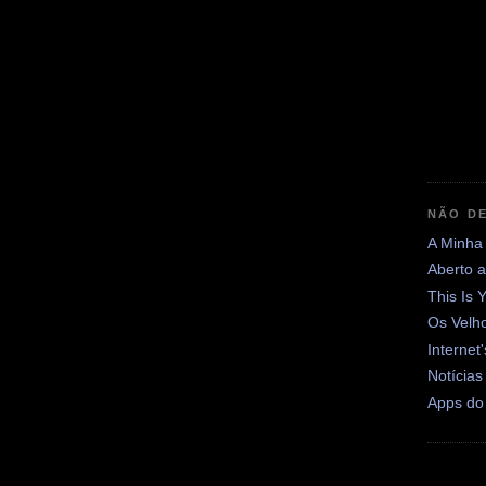
NÃO DE
A Minha
Aberto 
This Is 
Os Velh
Internet
Notícias
Apps do