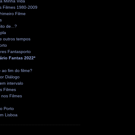
da Minha Vida
s Filmes 1980-2009
rimeiro Filme
s
ito de...?
pla
e outros tempos
orto
res Fantasporto
ário Fantas 2022*
é ao fim do filme?
or Diálogo
em intervalo
s Filmes
 nos Filmes
o Porto
em Lisboa