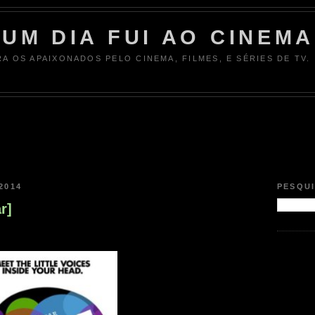
UM DIA FUI AO CINEMA
RA OS APAIXONADOS PELO CINEMA, FILMES, E SÉRIES DE TV.
2014
PESQU
r]