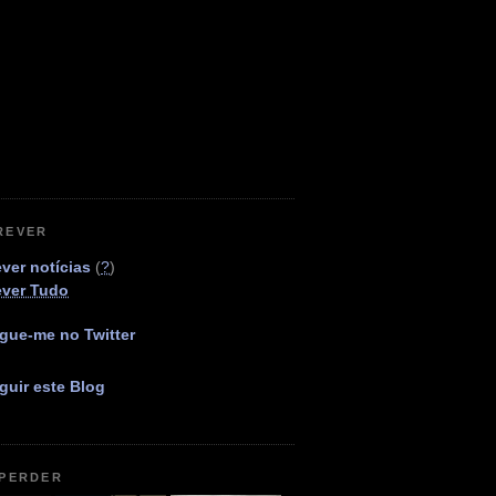
REVER
ver notícias
(
?
)
ever Tudo
gue-me no Twitter
guir este Blog
 PERDER