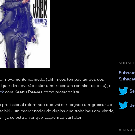
SUBSC
Subscre
Subscr
icar novamente na moda (ahh, ricos tempos áureos dos
lquer dia deverão estar a merecer um remake, digo eu), e
Se
ck
com Keanu Reeves como protagonista.
rofissional reformado que vai ser forçado a regressar ao
Se
helski - um coordenador de duplos que trabalhou em Matrix,
- já se está a ver que acção não vai faltar.
A NÃO