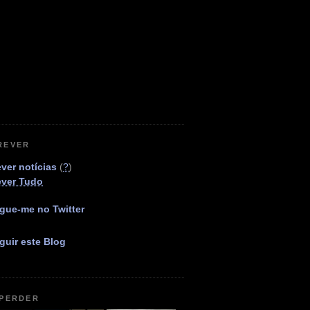
REVER
ver notícias
(
?
)
ever Tudo
gue-me no Twitter
guir este Blog
 PERDER