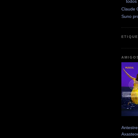
todos
Claude 
Suno pr
ETIQU
AMIGO
Antestre
Axasteo