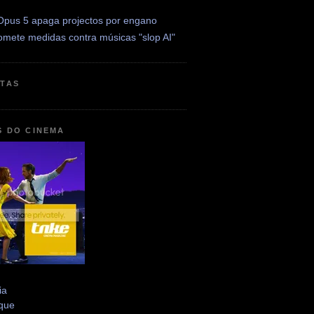
Opus 5 apaga projectos por engano
omete medidas contra músicas "slop AI"
ETAS
S DO CINEMA
ia
que