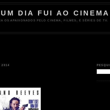
UM DIA FUI AO CINEMA
RA OS APAIXONADOS PELO CINEMA, FILMES, E SÉRIES DE TV.
 2014
PESQU