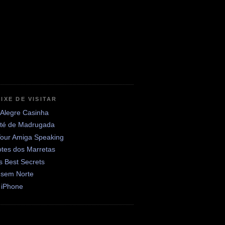
IXE DE VISITAR
 Alegre Casinha
até de Madrugada
Your Amiga Speaking
otes dos Marretas
's Best Secrets
 sem Norte
 iPhone