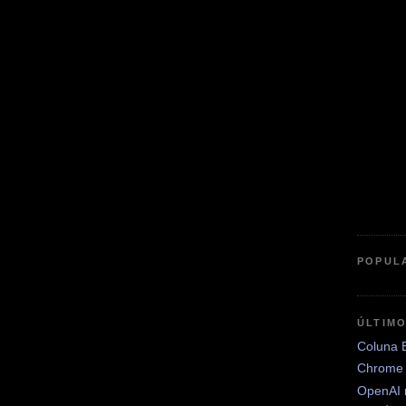
POPUL
ÚLTIM
Coluna 
Chrome 
OpenAI 