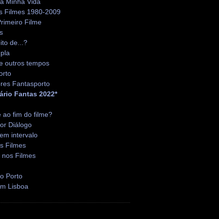
da Minha Vida
s Filmes 1980-2009
rimeiro Filme
s
ito de...?
pla
e outros tempos
orto
res Fantasporto
ário Fantas 2022*
é ao fim do filme?
or Diálogo
em intervalo
s Filmes
 nos Filmes
o Porto
em Lisboa