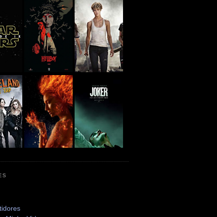
ES
tidores