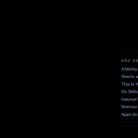
NÃO DE
A Minha
Aberto 
This Is 
Os Velh
Internet
Notícias
Apps do