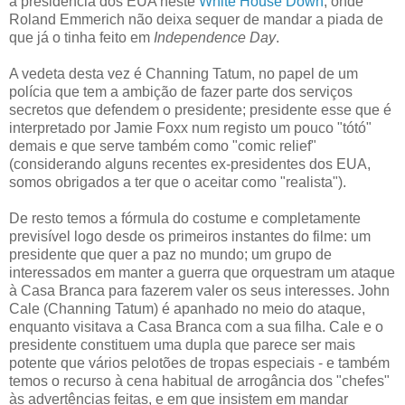
à presidência dos EUA neste
White House Down
, onde
Roland Emmerich não deixa sequer de mandar a piada de
que já o tinha feito em
Independence Day
.
A vedeta desta vez é Channing Tatum, no papel de um
polícia que tem a ambição de fazer parte dos serviços
secretos que defendem o presidente; presidente esse que é
interpretado por Jamie Foxx num registo um pouco "tótó"
demais e que serve também como "comic relief"
(considerando alguns recentes ex-presidentes dos EUA,
somos obrigados a ter que o aceitar como "realista").
De resto temos a fórmula do costume e completamente
previsível logo desde os primeiros instantes do filme: um
presidente que quer a paz no mundo; um grupo de
interessados em manter a guerra que orquestram um ataque
à Casa Branca para fazerem valer os seus interesses. John
Cale (Channing Tatum) é apanhado no meio do ataque,
enquanto visitava a Casa Branca com a sua filha. Cale e o
presidente constituem uma dupla que parece ser mais
potente que vários pelotões de tropas especiais - e também
temos o recurso à cena habitual de arrogância dos "chefes"
às advertências feitas, e em que insistem em mandar