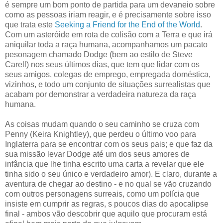
é sempre um bom ponto de partida para um devaneio sobre
como as pessoas iriam reagir, e é precisamente sobre isso
que trata este
Seeking a Friend for the End of the World
.
Com um asteróide em rota de colisão com a Terra e que irá
aniquilar toda a raça humana, acompanhamos um pacato
pesonagem chamado Dodge (bem ao estilo de Steve
Carell) nos seus últimos dias, que tem que lidar com os
seus amigos, colegas de emprego, empregada doméstica,
vizinhos, e todo um conjunto de situações surrealistas que
acabam por demonstrar a verdadeira natureza da raça
humana.
As coisas mudam quando o seu caminho se cruza com
Penny (Keira Knightley), que perdeu o último voo para
Inglaterra para se encontrar com os seus pais; e que faz da
sua missão levar Dodge até um dos seus amores de
infância que lhe tinha escrito uma carta a revelar que ele
tinha sido o seu único e verdadeiro amor). E claro, durante a
aventura de chegar ao destino - e no qual se vão cruzando
com outros personagens surreais, como um polícia que
insiste em cumprir as regras, s poucos dias do apocalipse
final - ambos vão descobrir que aquilo que procuram está