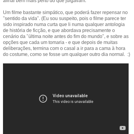
afinal bem mais perto do que julgavam.
Um filme bastante simpático, que poderá fazer repensar no
"sentido da vida". (Eu sou suspeito, pois o filme parece ter
sido inspirado numa curta que li numa qualquer antologia
de história de ficção, e que abordava precisamente o
cenário da "última noite antes do fim do mundo", e sobre as
opções que cada um tomaria - e que depois de muitas
deliberações, termina com o casal a ir para a cama à hora
do costume, como se fosse um qualquer outro dia normal. :)