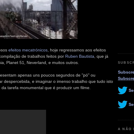
losos
efeitos mecatrónicos
, hoje regressamos aos efeitos
compilação de trabalhos feitos por
Ruben Bautista
, que já
a, Planet 51, Neverland, e muitos outros.
SUBSC
Subscre
presentam apenas uns poucos segundos de "pó" ou
Subscr
 despercebida, e imaginar o imenso trabalho que tudo isto
 da tarefa monumental que é produzir um filme.
Se
Se
A NÃO