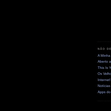
NÃO DE
A Minha
Aberto 
This Is 
Os Velh
Internet
Notícias
Apps do