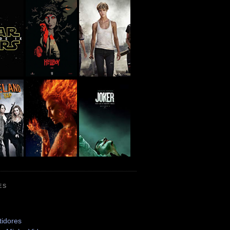
ES
tidores