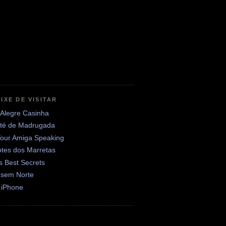
IXE DE VISITAR
 Alegre Casinha
até de Madrugada
Your Amiga Speaking
otes dos Marretas
's Best Secrets
 sem Norte
 iPhone