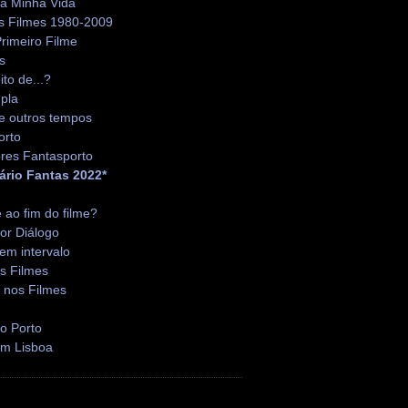
da Minha Vida
s Filmes 1980-2009
rimeiro Filme
s
ito de...?
pla
e outros tempos
orto
res Fantasporto
ário Fantas 2022*
é ao fim do filme?
or Diálogo
em intervalo
s Filmes
 nos Filmes
o Porto
em Lisboa