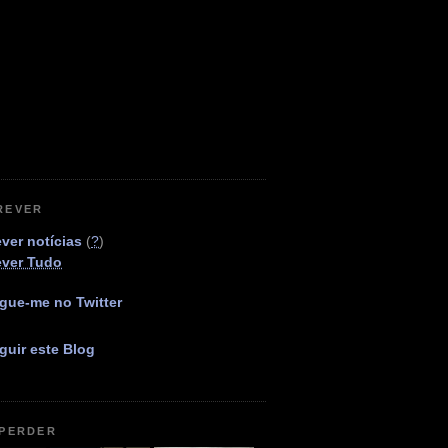
REVER
ver notícias
(
?
)
ever Tudo
gue-me no Twitter
guir este Blog
 PERDER