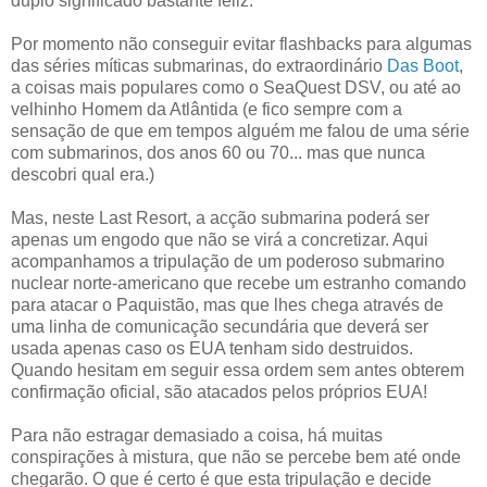
duplo significado bastante feliz.
Por momento não conseguir evitar flashbacks para algumas
das séries míticas submarinas, do extraordinário
Das Boot
,
a coisas mais populares como o SeaQuest DSV, ou até ao
velhinho Homem da Atlântida (e fico sempre com a
sensação de que em tempos alguém me falou de uma série
com submarinos, dos anos 60 ou 70... mas que nunca
descobri qual era.)
Mas, neste Last Resort, a acção submarina poderá ser
apenas um engodo que não se virá a concretizar. Aqui
acompanhamos a tripulação de um poderoso submarino
nuclear norte-americano que recebe um estranho comando
para atacar o Paquistão, mas que lhes chega através de
uma linha de comunicação secundária que deverá ser
usada apenas caso os EUA tenham sido destruidos.
Quando hesitam em seguir essa ordem sem antes obterem
confirmação oficial, são atacados pelos próprios EUA!
Para não estragar demasiado a coisa, há muitas
conspirações à mistura, que não se percebe bem até onde
chegarão. O que é certo é que esta tripulação e decide