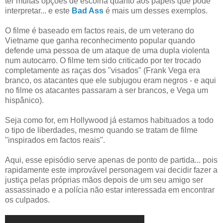
ter muitas opções de escolha quanto aos papeis que pode
interpretar... e este
Bad Ass
é mais um desses exemplos.
O filme é baseado em factos reais, de um veterano do
Vietname que ganha reconhecimento popular quando
defende uma pessoa de um ataque de uma dupla violenta
num autocarro. O filme tem sido criticado por ter trocado
completamente as raças dos "visados" (Frank Vega era
branco, os atacantes que ele subjugou eram negros - e aqui
no filme os atacantes passaram a ser brancos, e Vega um
hispânico).
Seja como for, em Hollywood já estamos habituados a todo
o tipo de liberdades, mesmo quando se tratam de filme
"inspirados em factos reais".
Aqui, esse episódio serve apenas de ponto de partida... pois
rapidamente este improvável personagem vai decidir fazer a
justiça pelas próprias mãos depois de um seu amigo ser
assassinado e a polícia não estar interessada em encontrar
os culpados.