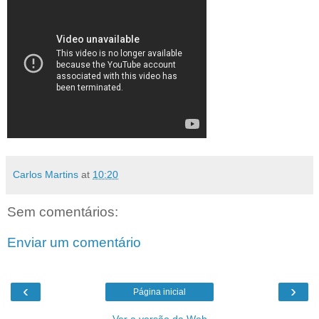
Carlos Martins
at
10:20
Sem comentários:
Enviar um comentário
‹
›
Página inicial
Ver a versão da Web