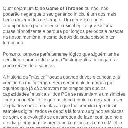
Quer sejam um fã do
Game of Thrones
ou não, não
poderão negar que o seu genérico inicial é um dos mais
bem conseguidos de sempre. Um genérico que é
acompanhado por um tema musical épico que se torna
quase hipnotizante e perdura por longos períodos a ressoar
na nossa memória, mesmo depois da cada episódio ter
terminado.
Portanto, torna-se perfeitamente lógico que alguém tenha
decidido reproduzi-lo usando "instrumentos" invulgares...
como drives de disquetes.
A história da "música" tocada usando drives é curiosa e já
vem de há muito tempo. Será certamente lembrada por
aqueles que já cá andavam nos tempos em que as
capacidades "musicais" dos PCs se resumiam a um simples
"beep" monofónico; e que posteriormente começaram a ser
ampliados com a modulação que lhe permitia reproduzir
samples digitalizados (e depois lá foram surgindo as placas
de som, e a evolução se encarregou de fazer com que hoje
em dia já ninguém se preocupe com coisas como o MIDI, o