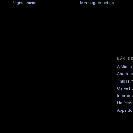
Página inicial
Mensagem antiga
NÃO DE
A Minha
Aberto 
This Is 
Os Velh
Internet
Notícias
Apps do