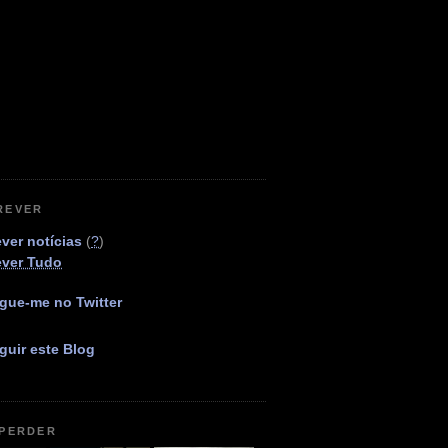
REVER
ver notícias
(
?
)
ever Tudo
gue-me no Twitter
guir este Blog
 PERDER