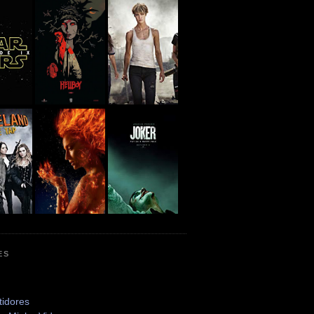
ES
tidores