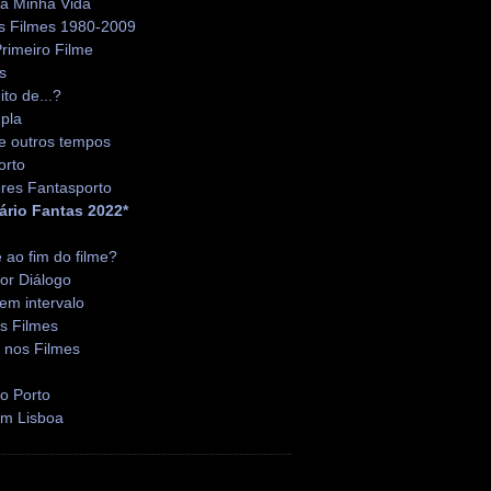
da Minha Vida
s Filmes 1980-2009
rimeiro Filme
s
ito de...?
pla
e outros tempos
orto
res Fantasporto
ário Fantas 2022*
é ao fim do filme?
or Diálogo
em intervalo
s Filmes
 nos Filmes
o Porto
em Lisboa