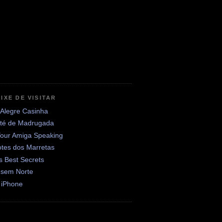
IXE DE VISITAR
 Alegre Casinha
até de Madrugada
Your Amiga Speaking
otes dos Marretas
's Best Secrets
 sem Norte
 iPhone