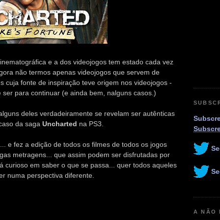
cinematográfica e a dos videojogos tem estado cada vez
agora não termos apenas videojogos que servem de
 cuja fonte de inspiração teve origem nos videojogos -
ser para continuar (e ainda bem, nalguns casos.)
SUBSC
 alguns deles verdadeiramente se revelam ser autênticas
Subscre
 caso da saga
Uncharted
na PS3.
Subscr
.. e fez a edição de todos os filmes de todos os jogos
Se
ngas metragens... que assim podem ser disfrutadas por
 curioso em saber o que se passa... quer todos aqueles
Se
r numa perspectiva diferente.
A NÃO