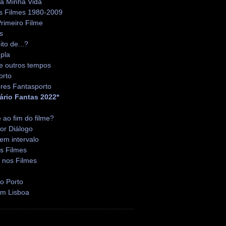
da Minha Vida
s Filmes 1980-2009
rimeiro Filme
s
ito de...?
pla
e outros tempos
orto
res Fantasporto
ário Fantas 2022*
é ao fim do filme?
or Diálogo
em intervalo
s Filmes
 nos Filmes
o Porto
em Lisboa