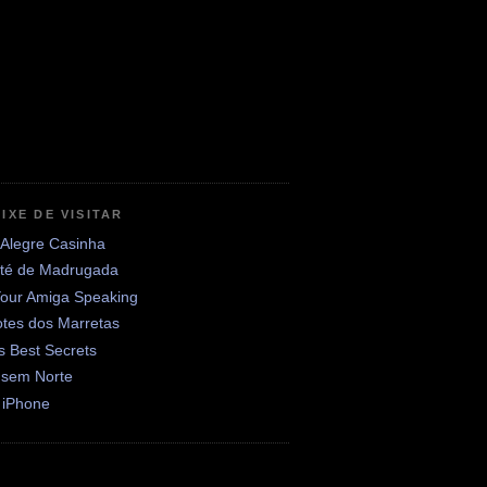
IXE DE VISITAR
 Alegre Casinha
até de Madrugada
Your Amiga Speaking
otes dos Marretas
's Best Secrets
 sem Norte
 iPhone