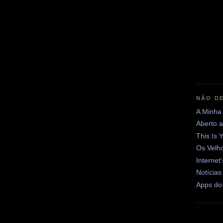
NÃO DE
A Minha
Aberto 
This Is 
Os Velh
Internet
Notícias
Apps do