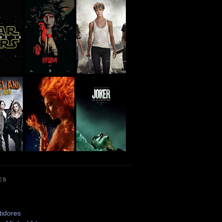
ES
tidores