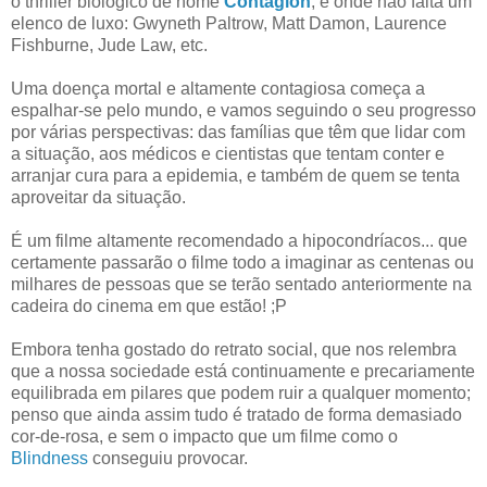
o thriller biológico de nome
Contagion
, e onde não falta um
elenco de luxo: Gwyneth Paltrow, Matt Damon, Laurence
Fishburne, Jude Law, etc.
Uma doença mortal e altamente contagiosa começa a
espalhar-se pelo mundo, e vamos seguindo o seu progresso
por várias perspectivas: das famílias que têm que lidar com
a situação, aos médicos e cientistas que tentam conter e
arranjar cura para a epidemia, e também de quem se tenta
aproveitar da situação.
É um filme altamente recomendado a hipocondríacos... que
certamente passarão o filme todo a imaginar as centenas ou
milhares de pessoas que se terão sentado anteriormente na
cadeira do cinema em que estão! ;P
Embora tenha gostado do retrato social, que nos relembra
que a nossa sociedade está continuamente e precariamente
equilibrada em pilares que podem ruir a qualquer momento;
penso que ainda assim tudo é tratado de forma demasiado
cor-de-rosa, e sem o impacto que um filme como o
Blindness
conseguiu provocar.