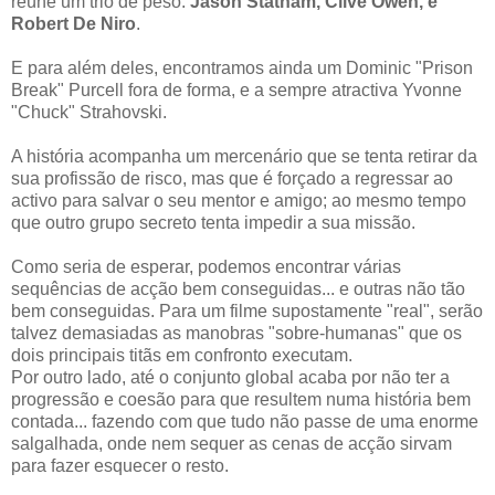
reúne um trio de peso:
Jason Statham, Clive Owen, e
Robert De Niro
.
E para além deles, encontramos ainda um Dominic "Prison
Break" Purcell fora de forma, e a sempre atractiva Yvonne
"Chuck" Strahovski.
A história acompanha um mercenário que se tenta retirar da
sua profissão de risco, mas que é forçado a regressar ao
activo para salvar o seu mentor e amigo; ao mesmo tempo
que outro grupo secreto tenta impedir a sua missão.
Como seria de esperar, podemos encontrar várias
sequências de acção bem conseguidas... e outras não tão
bem conseguidas. Para um filme supostamente "real", serão
talvez demasiadas as manobras "sobre-humanas" que os
dois principais titãs em confronto executam.
Por outro lado, até o conjunto global acaba por não ter a
progressão e coesão para que resultem numa história bem
contada... fazendo com que tudo não passe de uma enorme
salgalhada, onde nem sequer as cenas de acção sirvam
para fazer esquecer o resto.