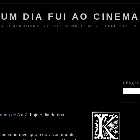
UM DIA FUI AO CINEMA
RA OS APAIXONADOS PELO CINEMA, FILMES, E SÉRIES DE TV.
PESQU
nema de A a Z
, hoje é dia de nos
filme imperdível que é de visionamento