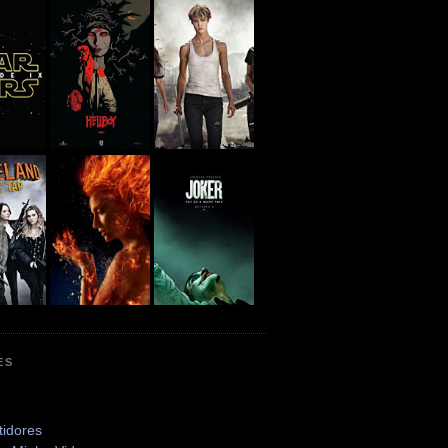
ES
tidores