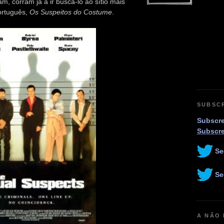
am, corram já a ir buscá-lo ao sítio mais
ortuguês,
Os Suspeitos do Costume
.
SUBSC
Subscre
Subscr
Se
Se
A NÃO