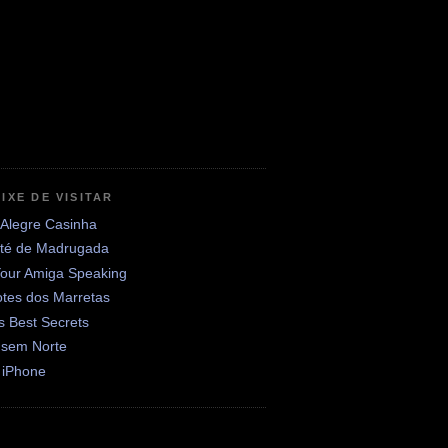
IXE DE VISITAR
 Alegre Casinha
até de Madrugada
Your Amiga Speaking
otes dos Marretas
's Best Secrets
 sem Norte
 iPhone