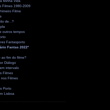
da Minha Vida
s Filmes 1980-2009
rimeiro Filme
s
ito de...?
pla
e outros tempos
orto
res Fantasporto
ário Fantas 2022*
é ao fim do filme?
or Diálogo
em intervalo
s Filmes
 nos Filmes
o Porto
em Lisboa