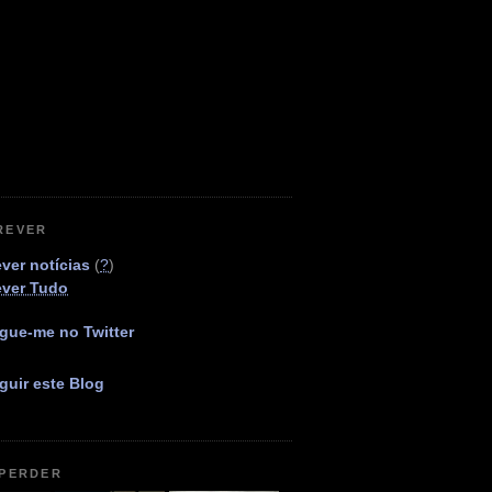
REVER
ver notícias
(
?
)
ever Tudo
gue-me no Twitter
guir este Blog
 PERDER