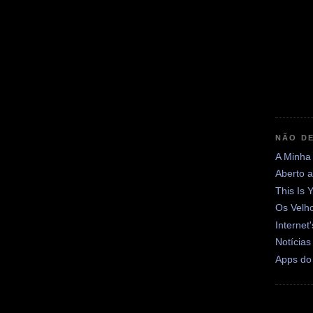
NÃO DE
A Minha
Aberto 
This Is 
Os Velh
Internet
Notícias
Apps do