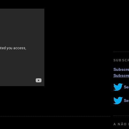
SUBSC
Subscre
Subscr
Se
Se
A NÃO