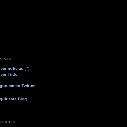
REVER
ver notícias
(
?
)
ever Tudo
gue-me no Twitter
guir este Blog
 PERDER