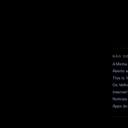
NÃO DE
A Minha
Aberto 
This Is 
Os Velh
Internet
Notícias
Apps do