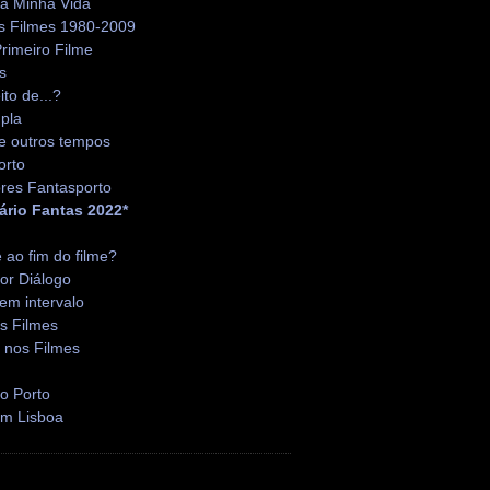
da Minha Vida
s Filmes 1980-2009
rimeiro Filme
s
ito de...?
pla
e outros tempos
orto
res Fantasporto
ário Fantas 2022*
é ao fim do filme?
or Diálogo
em intervalo
s Filmes
 nos Filmes
o Porto
em Lisboa