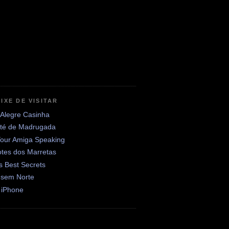
IXE DE VISITAR
 Alegre Casinha
até de Madrugada
Your Amiga Speaking
otes dos Marretas
's Best Secrets
 sem Norte
 iPhone