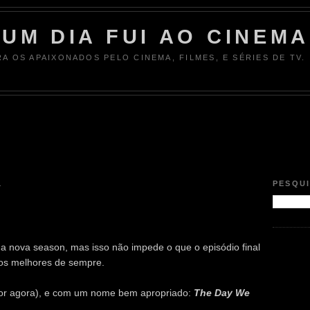
UM DIA FUI AO CINEMA
RA OS APAIXONADOS PELO CINEMA, FILMES, E SÉRIES DE TV.
1
PESQU
a nova season, mas isso não impede o que o episódio final
dos melhores de sempre.
 (por agora), e com um nome bem apropriado:
The Day We