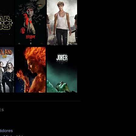
ES
tidores