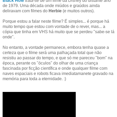
Black Hole
trata-se de um filme da Disney do distante ano
de 1979. Uma década onde miúdos e graúdos ainda
deliravam com filmes do
Herbie
(e muitos outros).
Porque estou a falar neste filme? É simples... é porque há
muito tempo que estou com vontade de o rever, mas... a
cópia que tinha em VHS há muito que se perdeu "sabe-se lá
onde".
No entanto, a vontade permanece, embora tenha quase a
certeza que o filme será uma palhaçada total que não
resistiu ao passar do tempo, e que só me pareceu "bom" na
época, perante os "óculos" do olhar de uma criança
fascinada por ficção científica e onde qualquer filme com
naves espaciais e robots ficava imediatamanete gravado na
memória para toda a eternidade. :)