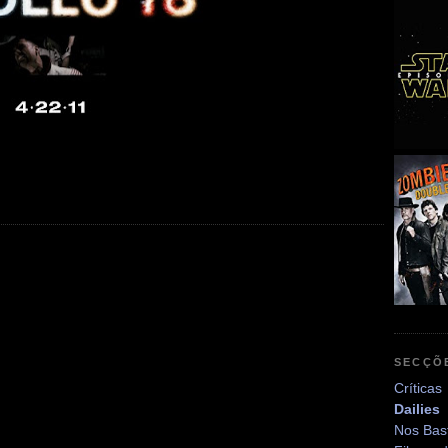
SECÇÕ
Críticas
Dailies
Nos Bas