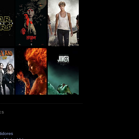
ES
tidores