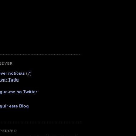
REVER
ver notícias
(
?
)
ever Tudo
gue-me no Twitter
guir este Blog
 PERDER