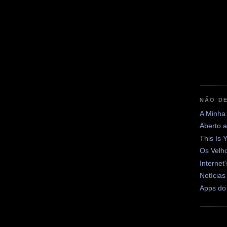
NÃO DE
A Minha
Aberto 
This Is 
Os Velh
Internet
Notícias
Apps do