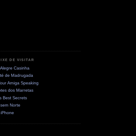
IXE DE VISITAR
 Alegre Casinha
até de Madrugada
Your Amiga Speaking
otes dos Marretas
's Best Secrets
 sem Norte
 iPhone