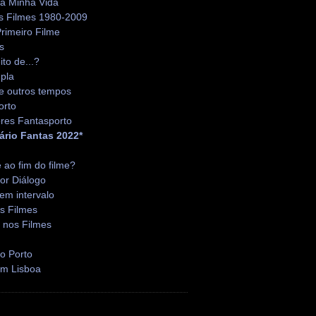
da Minha Vida
s Filmes 1980-2009
rimeiro Filme
s
ito de...?
pla
e outros tempos
orto
res Fantasporto
ário Fantas 2022*
é ao fim do filme?
or Diálogo
em intervalo
s Filmes
 nos Filmes
o Porto
em Lisboa