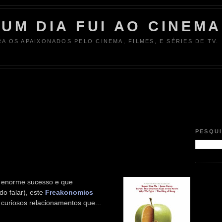
UM DIA FUI AO CINEMA
RA OS APAIXONADOS PELO CINEMA, FILMES, E SÉRIES DE TV.
PESQU
e enorme sucesso e que
o falar), este
Freakonomics
uriosos relacionamentos que...