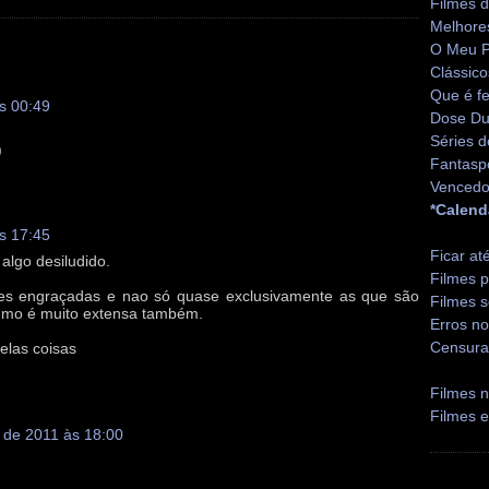
Filmes 
Melhore
O Meu P
Clássico
Que é fe
às 00:49
Dose Du
Séries d
)
Fantasp
Vencedo
*Calend
às 17:45
Ficar at
 algo desiludido.
Filmes p
ões engraçadas e nao só quase exclusivamente as que são
Filmes s
 Sumo é muito extensa também.
Erros no
Censura
elas coisas
Filmes n
Filmes 
o de 2011 às 18:00