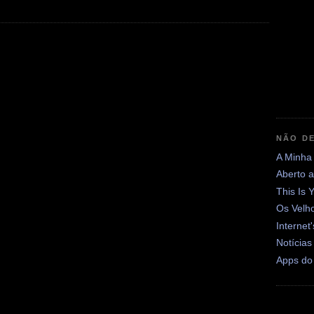
NÃO DE
A Minha
Aberto 
This Is 
Os Velh
Internet
Notícias
Apps do