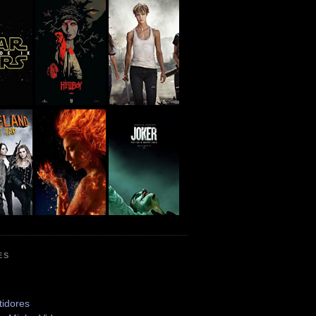
ES
tidores