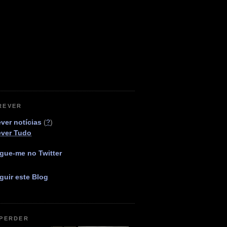
REVER
ver notícias
(
?
)
ever Tudo
gue-me no Twitter
guir este Blog
 PERDER