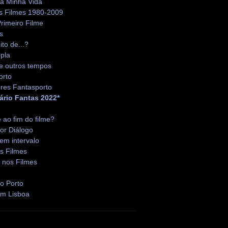
da Minha Vida
s Filmes 1980-2009
rimeiro Filme
s
ito de...?
pla
e outros tempos
orto
res Fantasporto
ário Fantas 2022*
é ao fim do filme?
or Diálogo
em intervalo
s Filmes
 nos Filmes
o Porto
em Lisboa