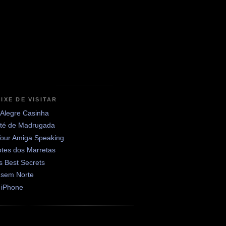
IXE DE VISITAR
 Alegre Casinha
até de Madrugada
Your Amiga Speaking
otes dos Marretas
's Best Secrets
 sem Norte
 iPhone