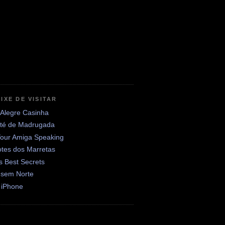
IXE DE VISITAR
 Alegre Casinha
até de Madrugada
Your Amiga Speaking
otes dos Marretas
's Best Secrets
 sem Norte
 iPhone