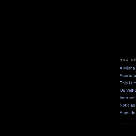
NÃO DE
A Minha
Aberto 
This Is 
Os Velh
Internet
Notícias
Apps do