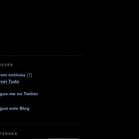
REVER
ver notícias
(
?
)
ever Tudo
gue-me no Twitter
guir este Blog
 PERDER