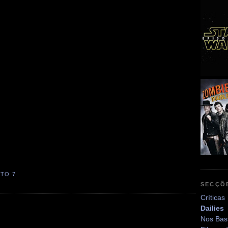
TO 7
SECÇÕ
Críticas
Dailies
Nos Bas