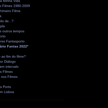
da Minha Vida
s Filmes 1980-2009
rimeiro Filme
s
ito de...?
pla
e outros tempos
orto
res Fantasporto
ário Fantas 2022*
é ao fim do filme?
or Diálogo
em intervalo
s Filmes
 nos Filmes
o Porto
em Lisboa