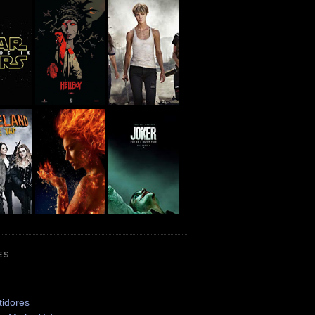
ES
tidores