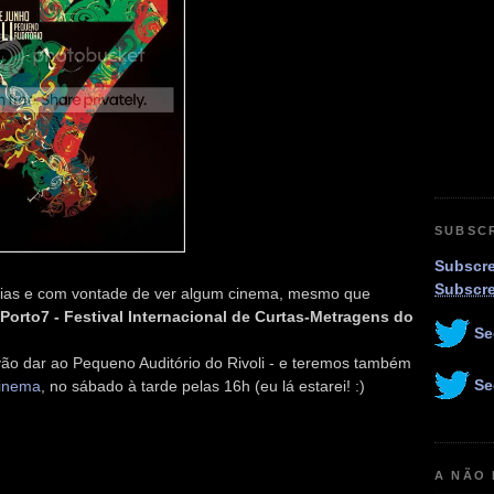
SUBSC
Subscre
Subscr
ias e com vontade de ver algum cinema, mesmo que
Porto7 - Festival Internacional de Curtas-Metragens do
Se
ão dar ao Pequeno Auditório do Rivoli - e teremos também
Se
cinema
, no sábado à tarde pelas 16h (eu lá estarei! :)
A NÃO