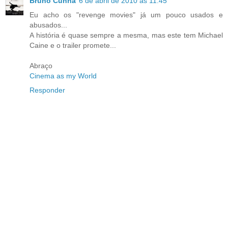
Bruno Cunha
6 de abril de 2010 às 11:45
Eu acho os "revenge movies" já um pouco usados e
abusados...
A história é quase sempre a mesma, mas este tem Michael
Caine e o trailer promete...
Abraço
Cinema as my World
Responder