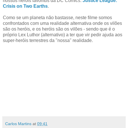
nossos heróis favoritos da
DC Comics
:
Justice League:
Crisis on Two Earths
.
Como se um planeta não bastasse, neste filme somos
confrontados com uma realidade alternativa onde os vilões
são os heróis, e os heróis são os vilões - sendo que é o
próprio Lex Luthor (alternativo) a ter que vir pedir ajuda aos
super-heróis terrestres da "nossa" realidade.
Carlos Martins
at
09:41