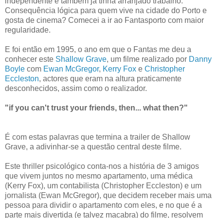
independente e também já tinha arranjado trabalho.
Consequência lógica para quem vive na cidade do Porto e
gosta de cinema? Comecei a ir ao Fantasporto com maior
regularidade.
E foi então em 1995, o ano em que o Fantas me deu a
conhecer este
Shallow Grave
, um filme realizado por
Danny
Boyle
com
Ewan McGregor
,
Kerry Fox
e
Christopher
Eccleston
, actores que eram na altura praticamente
desconhecidos, assim como o realizador.
"if you can't trust your friends, then... what then?"
É com estas palavras que termina a trailer de Shallow
Grave, a adivinhar-se a questão central deste filme.
Este thriller psicológico conta-nos a história de 3 amigos
que vivem juntos no mesmo apartamento, uma médica
(Kerry Fox), um contabilista (Christopher Eccleston) e um
jornalista (Ewan McGregor), que decidem receber mais uma
pessoa para dividir o apartamento com eles, e no que é a
parte mais divertida (e talvez macabra) do filme, resolvem