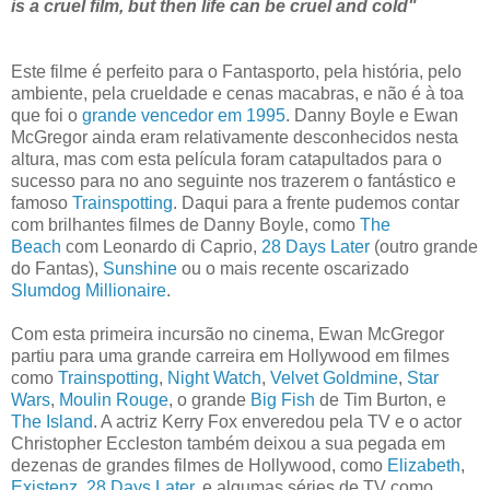
is a cruel film, but then life can be cruel and cold"
Este filme é perfeito para o Fantasporto, pela história, pelo
ambiente, pela crueldade e cenas macabras, e não é à toa
que foi o
grande vencedor em 1995
. Danny Boyle e Ewan
McGregor ainda eram relativamente desconhecidos nesta
altura, mas com esta película foram catapultados para o
sucesso para no ano seguinte nos trazerem o fantástico e
famoso
Trainspotting
. Daqui para a frente pudemos contar
com brilhantes filmes de Danny Boyle, como
The
Beach
com Leonardo di Caprio,
28 Days Later
(outro grande
do Fantas),
Sunshine
ou o mais recente oscarizado
Slumdog Millionaire
.
Com esta primeira incursão no cinema, Ewan McGregor
partiu para uma grande carreira em Hollywood em filmes
como
Trainspotting
,
Night Watch
,
Velvet Goldmine
,
Star
Wars
,
Moulin Rouge
, o grande
Big Fish
de Tim Burton, e
The Island
. A actriz Kerry Fox enveredou pela TV e o actor
Christopher Eccleston também deixou a sua pegada em
dezenas de grandes filmes de Hollywood, como
Elizabeth
,
Existenz
,
28 Days Later
, e algumas séries de TV como