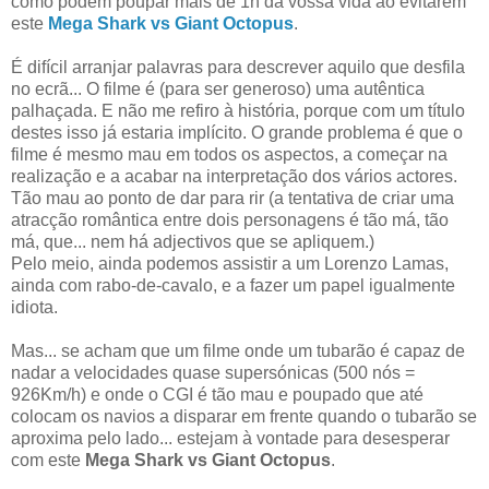
como podem poupar mais de 1h da vossa vida ao evitarem
este
Mega Shark vs Giant Octopus
.
É difícil arranjar palavras para descrever aquilo que desfila
no ecrã... O filme é (para ser generoso) uma autêntica
palhaçada. E não me refiro à história, porque com um título
destes isso já estaria implícito. O grande problema é que o
filme é mesmo mau em todos os aspectos, a começar na
realização e a acabar na interpretação dos vários actores.
Tão mau ao ponto de dar para rir (a tentativa de criar uma
atracção romântica entre dois personagens é tão má, tão
má, que... nem há adjectivos que se apliquem.)
Pelo meio, ainda podemos assistir a um Lorenzo Lamas,
ainda com rabo-de-cavalo, e a fazer um papel igualmente
idiota.
Mas... se acham que um filme onde um tubarão é capaz de
nadar a velocidades quase supersónicas (500 nós =
926Km/h) e onde o CGI é tão mau e poupado que até
colocam os navios a disparar em frente quando o tubarão se
aproxima pelo lado... estejam à vontade para desesperar
com este
Mega Shark vs Giant Octopus
.