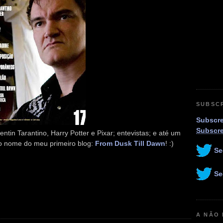
SUBSC
Subscre
Subscr
entin Tarantino, Harry Potter e Pixar; entevistas; e até um
u o nome do meu primeiro blog:
From Dusk Till Dawn
! :)
Se
Se
A NÃO