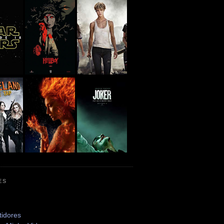
ES
tidores