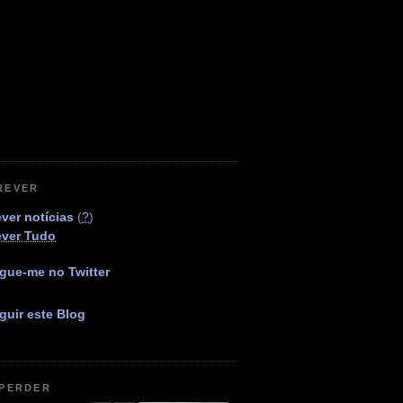
REVER
ver notícias
(
?
)
ever Tudo
gue-me no Twitter
guir este Blog
 PERDER