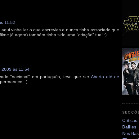
às 11:52
qui vinha ler o que escrevias e nunca tinha associado que
ilme já agora) também tinha sido uma "criação" tua! :)
e 2009 às 11:54
ado "nacional" em português, teve que ser
Aberto até de
 permanece. :)
SECÇÕ
Críticas
Dailies
Nos Bas