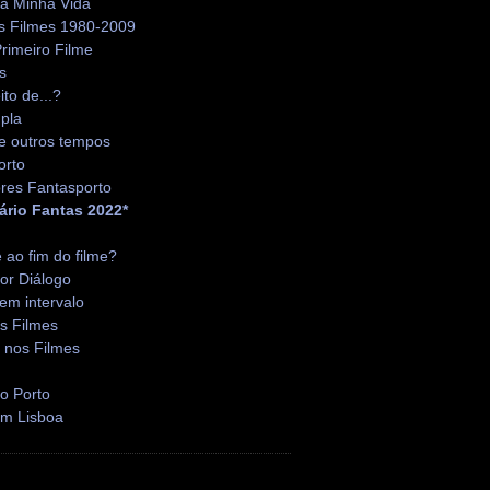
da Minha Vida
s Filmes 1980-2009
rimeiro Filme
s
ito de...?
pla
e outros tempos
orto
res Fantasporto
ário Fantas 2022*
é ao fim do filme?
or Diálogo
em intervalo
s Filmes
 nos Filmes
o Porto
em Lisboa