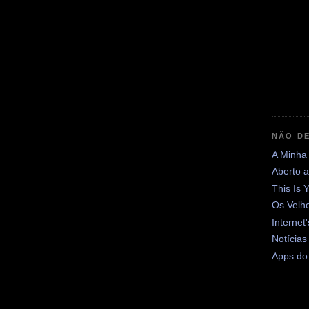
NÃO DE
A Minha
Aberto 
This Is 
Os Velh
Internet
Notícias
Apps do