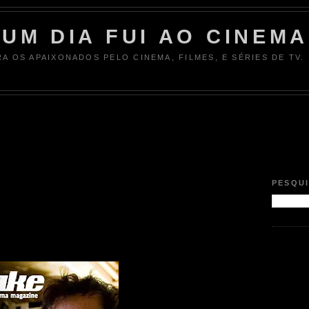
UM DIA FUI AO CINEMA
RA OS APAIXONADOS PELO CINEMA, FILMES, E SÉRIES DE TV.
9
PESQU