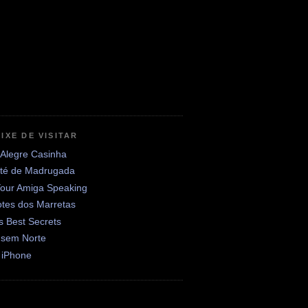
IXE DE VISITAR
 Alegre Casinha
até de Madrugada
Your Amiga Speaking
otes dos Marretas
's Best Secrets
 sem Norte
 iPhone