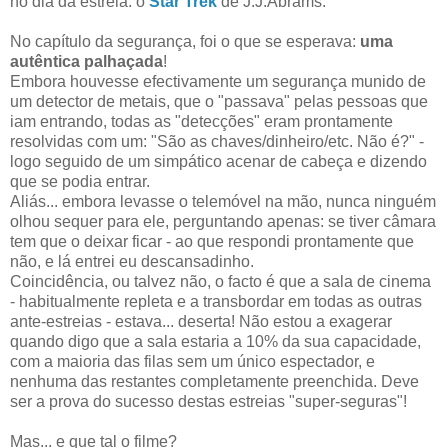
no dia da estreia: o
Star Trek
de J.J.Abrams.
No capítulo da segurança, foi o que se esperava:
uma
autêntica palhaçada
!
Embora houvesse efectivamente um segurança munido de
um detector de metais, que o "passava" pelas pessoas que
iam entrando, todas as "detecções" eram prontamente
resolvidas com um: "São as chaves/dinheiro/etc. Não é?" -
logo seguido de um simpático acenar de cabeça e dizendo
que se podia entrar.
Aliás... embora levasse o telemóvel na mão, nunca ninguém
olhou sequer para ele, perguntando apenas: se tiver câmara
tem que o deixar ficar - ao que respondi prontamente que
não, e lá entrei eu descansadinho.
Coincidência, ou talvez não, o facto é que a sala de cinema
- habitualmente repleta e a transbordar em todas as outras
ante-estreias - estava... deserta! Não estou a exagerar
quando digo que a sala estaria a 10% da sua capacidade,
com a maioria das filas sem um único espectador, e
nenhuma das restantes completamente preenchida. Deve
ser a prova do sucesso destas estreias "super-seguras"!
Mas... e que tal o filme?