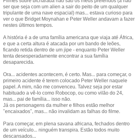
Filmes sobre bicharada não são os meus preferidos (a não
ser que seja com um alien a sair do peito de um qualquer
tripulante de uma nave espacial) mas... estava curioso para
ver o que Bridget Moynahan e Peter Weller andavam a fazer
nestes últimos tempos.
A história é a de uma família americana que viaja até África,
e que a certa altura é atacada por um bando de leões,
ficando retida dentro de um jipe - enquanto Peter Weller
tenta desesperadamente encontrar a sua família
desaparecida.
Ora... acidentes acontecem, é certo. Mas... para começar, o
primeiro acidente é terem colocado Peter Weller naquele
papel. A mim, não me convenceu. Talvez seja por estar
habituado a vê-lo como Robocop, ou como vilão do 24,
mas... pai de família... isso não.
Já os personagens da mulher e filhos estão melhor
"encaixados", mas... não invalidam as falhas do filme.
Para começar, em plena savana africana, fechados dentro
de um veículo... ninguém transpira. Estão todos muito
descansados...