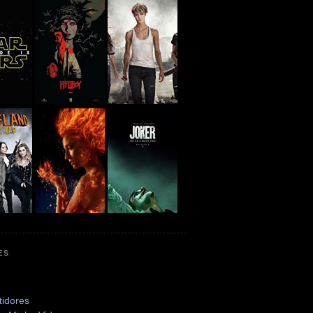
ES
tidores