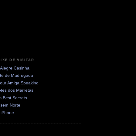
IXE DE VISITAR
 Alegre Casinha
até de Madrugada
Your Amiga Speaking
otes dos Marretas
's Best Secrets
 sem Norte
 iPhone