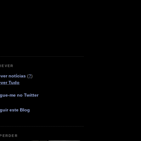
REVER
ver notícias
(
?
)
ever Tudo
gue-me no Twitter
guir este Blog
 PERDER