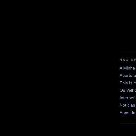
NÃO DE
A Minha
Aberto 
This Is 
Os Velh
Internet
Notícias
Apps do