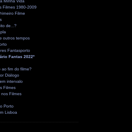
da Minha Vida
s Filmes 1980-2009
rimeiro Filme
s
ito de...?
pla
e outros tempos
orto
res Fantasporto
ário Fantas 2022*
é ao fim do filme?
or Diálogo
em intervalo
s Filmes
 nos Filmes
o Porto
em Lisboa