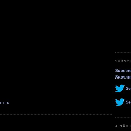
SUBSC
Subscre
Subscr
Se
Se
 TREK
A NÃO