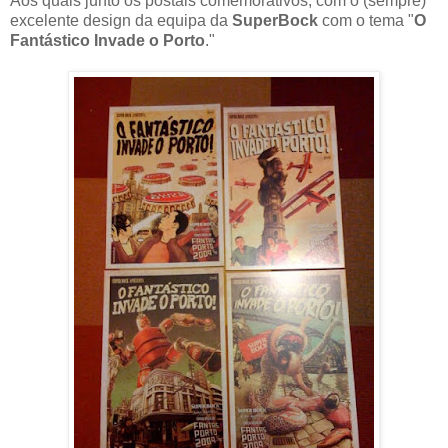
Aos quais junto os postais comemorativos, com o (sempre)
excelente design da equipa da
SuperBock
com o tema "
O
Fantástico Invade o Porto
."