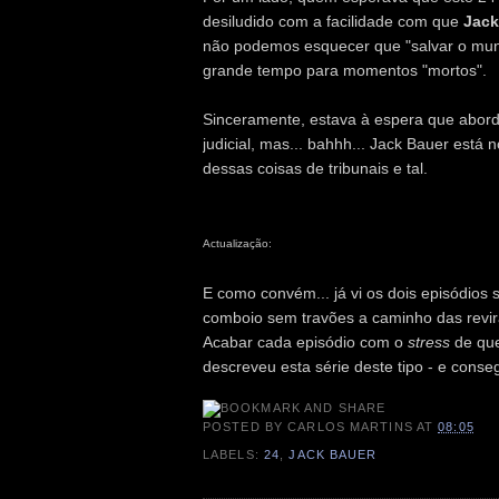
desiludido com a facilidade com que
Jack
não podemos esquecer que "salvar o mu
grande tempo para momentos "mortos".
Sinceramente, estava à espera que abo
judicial, mas... bahhh... Jack Bauer está
dessas coisas de tribunais e tal.
Actualização:
E como convém... já vi os dois episódios 
comboio sem travões a caminho das revir
Acabar cada episódio com o
stress
de que
descreveu esta série deste tipo - e cons
POSTED BY
CARLOS MARTINS
AT
08:05
LABELS:
24
,
JACK BAUER