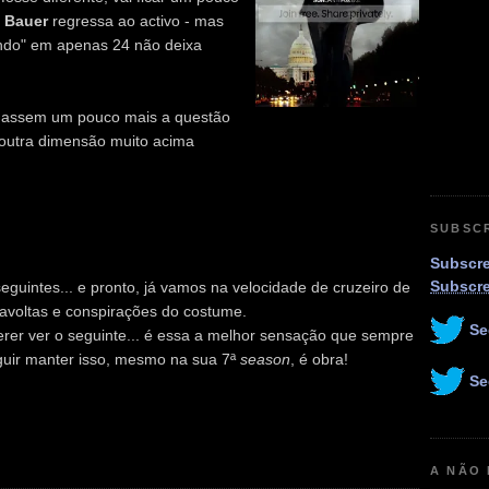
 Bauer
regressa ao activo - mas
ndo" em apenas 24 não deixa
rdassem um pouco mais a questão
 noutra dimensão muito acima
SUBSC
Subscre
Subscr
seguintes... e pronto, já vamos na velocidade de cruzeiro de
avoltas e conspirações do costume.
Se
rer ver o seguinte... é essa a melhor sensação que sempre
eguir manter isso, mesmo na sua 7ª
season
, é obra!
Se
A NÃO