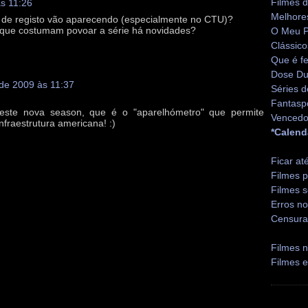
Filmes 
às 11:26
Melhore
 de registo vão aparecendo (especialmente no CTU)?
c. que costumam povoar a série há novidades?
O Meu P
Clássico
Que é fe
Dose Du
 de 2009 às 11:37
Séries d
Fantasp
 deste nova season, que é o "aparelhómetro" que permite
Vencedo
infraestrutura americana! :)
*Calend
Ficar at
Filmes p
Filmes s
Erros no
Censura
Filmes n
Filmes 