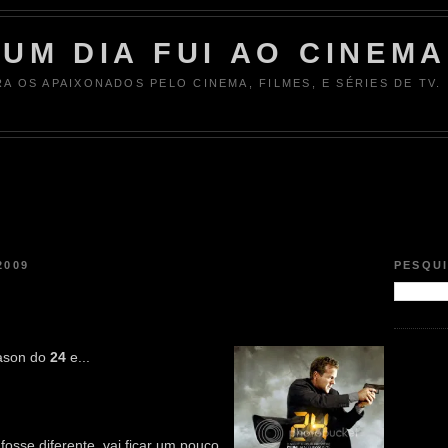
UM DIA FUI AO CINEMA
RA OS APAIXONADOS PELO CINEMA, FILMES, E SÉRIES DE TV.
2009
PESQU
eason do
24
e...
osse diferente, vai ficar um pouco