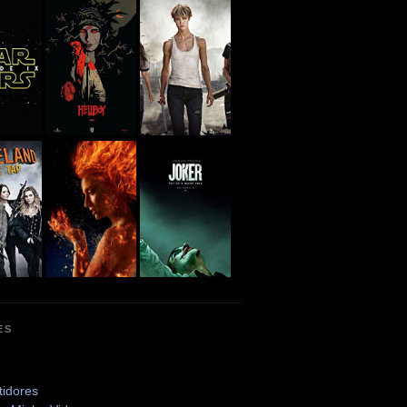
ES
tidores