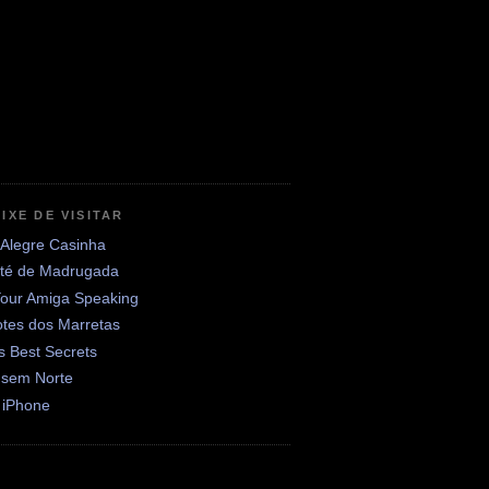
IXE DE VISITAR
 Alegre Casinha
até de Madrugada
Your Amiga Speaking
otes dos Marretas
's Best Secrets
 sem Norte
 iPhone