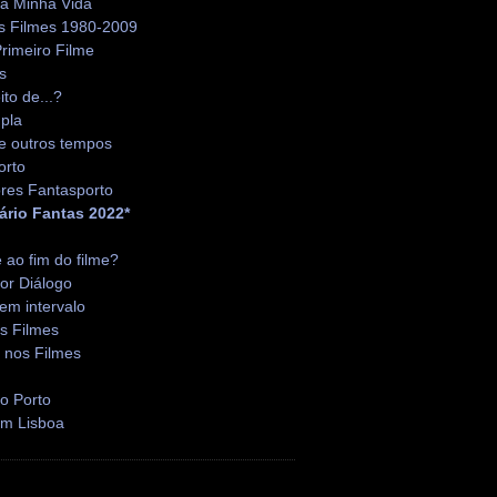
da Minha Vida
s Filmes 1980-2009
rimeiro Filme
s
ito de...?
pla
e outros tempos
orto
res Fantasporto
ário Fantas 2022*
é ao fim do filme?
or Diálogo
em intervalo
s Filmes
 nos Filmes
o Porto
em Lisboa