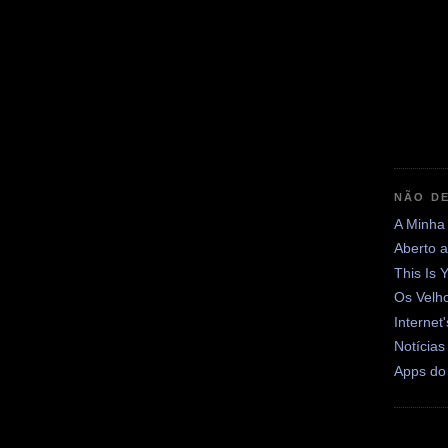
NÃO DE
A Minha
Aberto 
This Is 
Os Velh
Internet
Notícias
Apps do