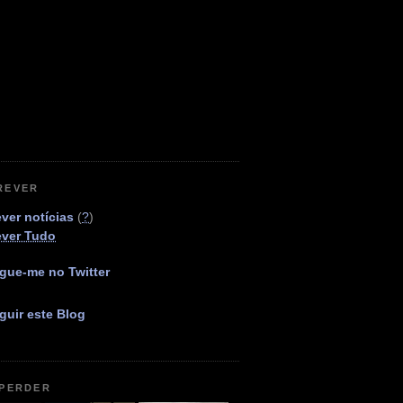
REVER
ver notícias
(
?
)
ever Tudo
gue-me no Twitter
guir este Blog
 PERDER