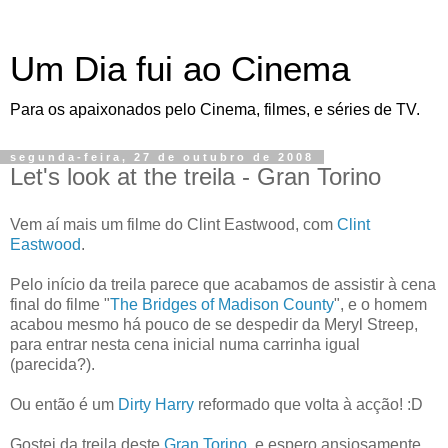
Um Dia fui ao Cinema
Para os apaixonados pelo Cinema, filmes, e séries de TV.
segunda-feira, 27 de outubro de 2008
Let's look at the treila - Gran Torino
Vem aí mais um filme do Clint Eastwood, com
Clint
Eastwood
.
Pelo início da treila parece que acabamos de assistir à cena
final do filme "
The Bridges of Madison County
", e o homem
acabou mesmo há pouco de se despedir da Meryl Streep,
para entrar nesta cena inicial numa carrinha igual
(parecida?).
Ou então é um
Dirty Harry
reformado que volta à acção! :D
Gostei da treila deste
Gran Torino
, e espero ansiosamente